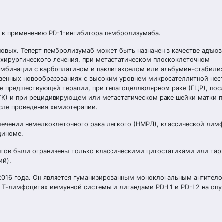
 к применению PD-1-ингибитора пембролизумаба.
новых. Теперт пембролизумаб может быть назначен в качестве адъюв
 хирургического лечения, при метастатическом плоскоклеточном
 комбинации с карбоплатином и паклитакселом или альбумин-стабил
твенных новообразованиях с высоким уровнем микросателлитной нес
е предшествующей терапии, при гепатоцеллюлярном раке (ГЦР), пос
К) и при рецидивирующем или метастатическом раке шейки матки п
осле проведения химиотерапии.
лечении немелкоклеточного рака легкого (НМРЛ), классической ли
циноме.
нтов были ограничены только классическими цитостатиками или та
ий).
2016 года. Он является гуманизированным моноклональным антитело
 Т-лимфоцитах иммунной системы и лигандами PD-L1 и PD-L2 на оп