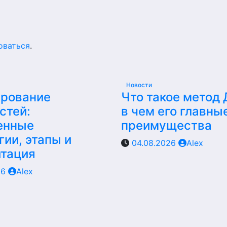
оваться
.
Новости
ирование
Что такое метод
стей:
в чем его главны
енные
преимущества
гии, этапы и
04.08.2026
Alex
итация
26
Alex