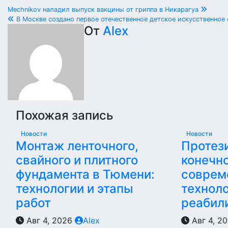
Навигация
Mechnikov наладил выпуск вакцины от гриппа в Никарагуа
В Москве создано первое отечественное детское искусственное
по
От
Alex
записям
Похожая запись
Новости
Новости
Монтаж ленточного,
Протез
свайного и плитного
конечно
фундамента в Тюмени:
соврем
технологии и этапы
техноло
работ
реабил
Авг 4, 2026
Alex
Авг 4, 2