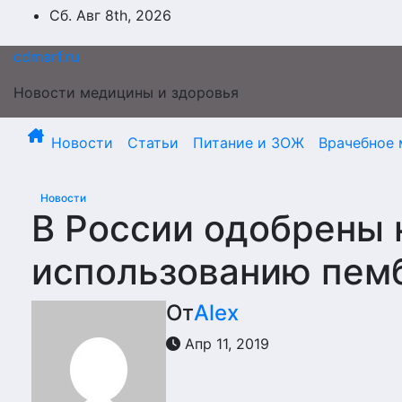
Перейти
Сб. Авг 8th, 2026
к
содержимому
cdmarf.ru
Новости медицины и здоровья
Новости
Статьи
Питание и ЗОЖ
Врачебное 
Новости
В России одобрены 
использованию пем
От
Alex
Апр 11, 2019