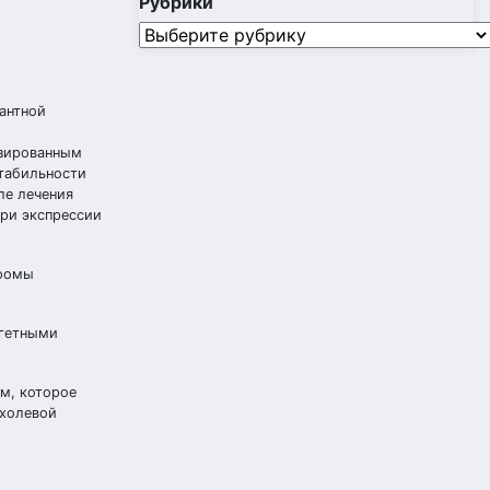
Рубрики
Рубрики
антной
изированным
табильности
ле лечения
ри экспрессии
мфомы
ргетными
м, которое
ухолевой