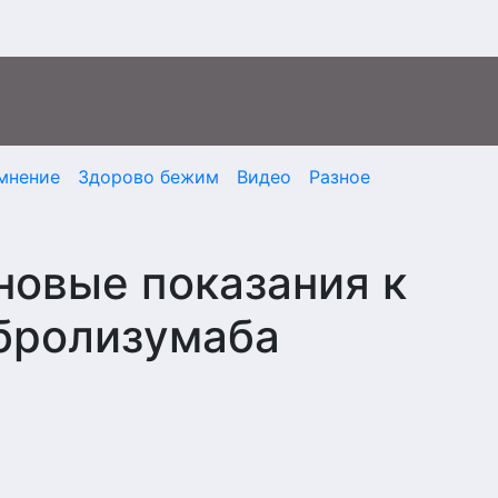
мнение
Здорово бежим
Видео
Разное
новые показания к
бролизумаба