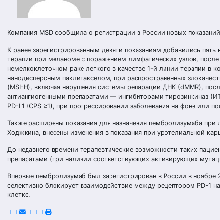
Компания MSD сообщила о регистрации в России новых показаний
К ранее зарегистрированным девяти показаниям добавились пять 
терапии при меланоме с поражением лимфатических узлов, после
немелкоклеточном раке легкого в качестве 1-й линии терапии в
нанодисперсным паклитакселом, при распространенных злокачес
(MSI-H), включая нарушения системы репарации ДНК (dMMR), посл
антиангиогенными препаратами — ингибиторами тирозинкиназ (ИТ
PD-L1 (CPS ≥1), при прогрессировании заболевания на фоне или п
Также расширены показания для назначения пембролизумаба при 
Ходжкина, внесены изменения в показания при уротелиальной кар
До недавнего времени терапевтические возможности таких пацие
препаратами (при наличии соответствующих активирующих мутац
Впервые пембролизумаб был зарегистрирован в России в ноябре 
селективно блокирует взаимодействие между рецептором PD-1 на
клетке.