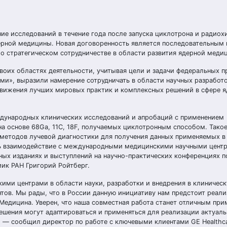
ние исследований в течение года после запуска циклотрона и радио
ерной медицины. Новая договоренность является последовательным 
 стратегическом сотрудничестве в области развития ядерной меди
своих областях деятельности, учитывая цели и задачи федеральных п
и», выразили намерение сотрудничать в области научных разработо
движения лучших мировых практик и комплексных решений в сфере 
ждународных клинических исследований и апробаций с применением
на основе 68Gа, 11С, 18F, получаемых циклотронным способом. Тако
 методов лучевой диагностики для получения данных применяемых в
ить взаимодействие с международными медицинскими научными цент
ных изданиях и выступлений на научно-практических конференциях п
ик РАН Григорий Ройтберг.
кими центрами в области науки, разработки и внедрения в клиничес
тов. Мы рады, что в России данную инициативу нам предстоит реали
едицина. Уверен, что наша совместная работа станет отличным при
ешения могут адаптироваться и применяться для реализации актуаль
, — сообщил директор по работе с ключевыми клиентами GE Healthca