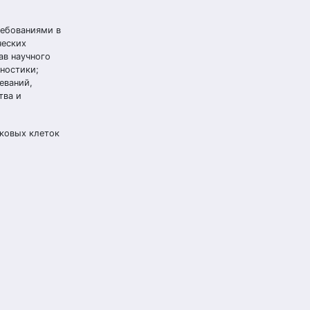
ребованиями в
ческих
ав научного
ностики;
еваний,
тва и
аковых клеток