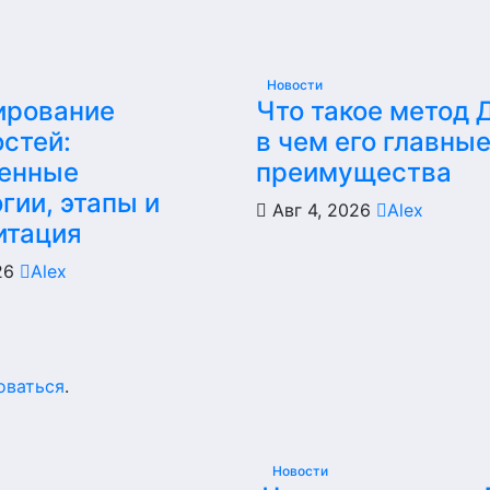
Новости
ирование
Что такое метод 
стей:
в чем его главны
енные
преимущества
гии, этапы и
Авг 4, 2026
Alex
итация
026
Alex
оваться
.
Новости