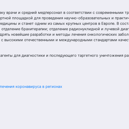
вку врачи и средний медперсонал в соответствии с современными т
пертной площадкой для проведения научно-образовательных и практи
дицины и станет одним из самых крупных центров в Европе. В сост
 отделение брахитерапии; отделение радионуклидной и лучевой диаг
дрять новейшие разработки и методы лечения онкологических забол
и с высокими отечественными и международными стандартами качес
 агенты для диагностики и последующего таргетного уничтожения р
лечения коронавируса в регионах