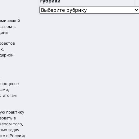
Рубрики
Рубрики
химической
шагом в
цины.
роектов
к,
ядерной
е
 процессе
рами,
о итогам
кую практику
зовать в
мером того,
ных задач
re в России/