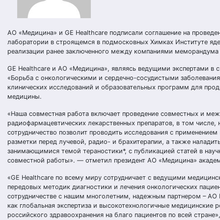
АО «Медицина» и GE Healthcare подписали соглашение на проведе
лаборатории в строящемся в подмосковных Химках Институте яд
реализации ранее заключенного между компаниями меморандума о
GE Healthcare и АО «Медицина», являясь ведущими экспертами в 
«Борьба с онкологическими и сердечно-сосудистыми заболеваниям
клинических исследований и образовательных программ для про
медицины.
«Наша совместная работа включает проведение совместных и ме
радиофармацевтических лекарственных препаратов, в том числе, 
сотрудничество позволит проводить исследования с применением
разметки перед лучевой, радио- и брахитерапии, а также налад
занимающимися темой тераностики*, с публикацией статей в науч
совместной работы». — отметил президент АО «Медицина» академ
«GE Healthcare по всему миру сотрудничает с ведущими медицинс
передовых методик диагностики и лечения онкологических пациен
сотрудничестве с нашим многолетним, надежным партнером – АО М
как глобальная экспертиза и высокотехнологичные медицинские р
российского здравоохранения на благо пациентов по всей стране»