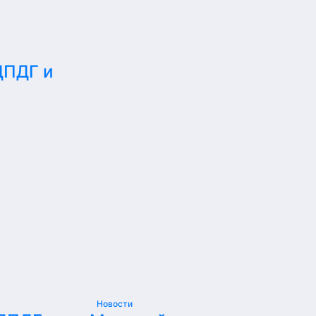
ДПДГ и
е
Новости