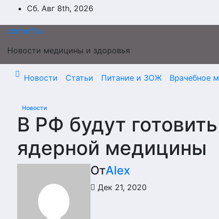
Перейти
Сб. Авг 8th, 2026
к
содержимому
cdmarf.ru
Новости медицины и здоровья
Новости
Статьи
Питание и ЗОЖ
Врачебное 
Новости
В РФ будут готовит
ядерной медицины
От
Alex
Дек 21, 2020