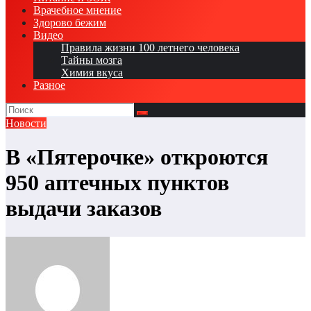
Врачебное мнение
Здорово бежим
Видео
Правила жизни 100 летнего человека
Тайны мозга
Химия вкуса
Разное
Новости
В «Пятерочке» откроются
950 аптечных пунктов
выдачи заказов