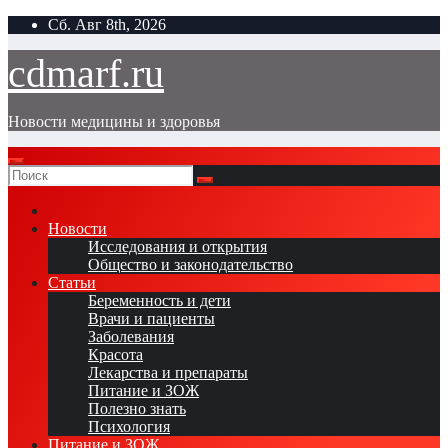
Перейти
Сб. Авг 8th, 2026
к
содержимому
cdmarf.ru
Новости медицины и здоровья
Новости
Исследования и открытия
Общество и законодательство
Статьи
Беременность и дети
Врачи и пациенты
Заболевания
Красота
Лекарства и препараты
Питание и ЗОЖ
Полезно знать
Психология
Питание и ЗОЖ