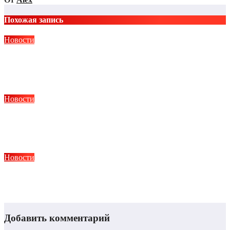
Похожая запись
Новости
Монтаж ленточного, свайного и плитного фундамента в
Тюмени: технологии и этапы работ
Авг 4, 2026
Alex
Новости
Протезирование конечностей: современные технологии,
этапы и реабилитация
Авг 4, 2026
Alex
Новости
Что такое метод ДПДГ и в чем его главные преимущества
Авг 4, 2026
Alex
Добавить комментарий