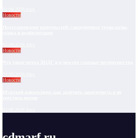
04.08.2026
Alex
Новости
Протезирование конечностей: современные технологии,
этапы и реабилитация
04.08.2026
Alex
Новости
Что такое метод ДПДГ и в чем его главные преимущества
04.08.2026
Alex
Новости
Мужской алкоголизм: как заметить зависимость и не
упустить время
04.08.2026
Alex
cdmarf.ru