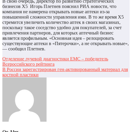
В свою очередь, директор по развитию стратегических
бизнесов X5 Игорь Плетнев пояснил РИА новости, что
компания не намерена открывать новые аптеки из-за
повышенной сложности управления ими. В то же время X5
стремится увеличить количество аптек в своих магазинах,
поскольку такое соседство удобно для покупателей, за счет
привлечения партнеров, для которых аптечный бизнес
является профильным. «Основная идея – релоцировать
существующие аптеки в «Пятерочки», а не открывать новые»,
— сообщил Плетнев.
Навигация
Отделение лучевой диагностики EMC – победитель
Всероссийского рейтинга
по
В России зарегистрирован ген-активированный материал для
записям
костной пластики
От
Alex