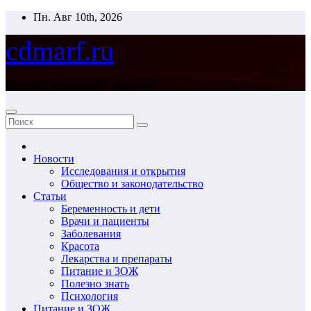
Перейти
Пн. Авг 10th, 2026
к
содержимому
cdmarf.ru
Новости медицины и здоровья
Новости
Исследования и открытия
Общество и законодательство
Статьи
Беременность и дети
Врачи и пациенты
Заболевания
Красота
Лекарства и препараты
Питание и ЗОЖ
Полезно знать
Психология
Питание и ЗОЖ