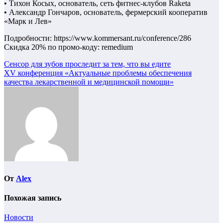
• Тихон Косых, основатель, сеть фитнес-клубов Raketa
• Александр Гончаров, основатель, фермерский кооператив
«Марк и Лев»
Подробности: https://www.kommersant.ru/conference/286
Скидка 20% по промо-коду: remedium
Навигация
Сенсор для зубов проследит за тем, что вы едите
XV конференция «Актуальные проблемы обеспечения
по
качества лекарственной и медицинской помощи»
записям
От
Alex
Похожая запись
Новости