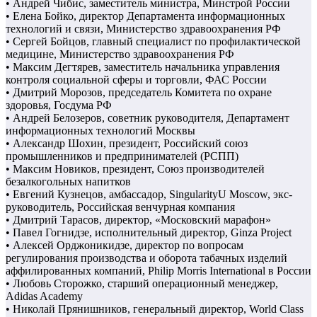
• Андрей Чибис, заместитель министра, Минстрой России
• Елена Бойко, директор Департамента информационных
технологий и связи, Министерство здравоохранения РФ
• Сергей Бойцов, главный специалист по профилактической
медицине, Министерство здравоохранения РФ
• Максим Дегтярев, заместитель начальника управления
контроля социальной сферы и торговли, ФАС России
• Дмитрий Морозов, председатель Комитета по охране
здоровья, Госдума РФ
• Андрей Белозеров, советник руководителя, Департамент
информационных технологий Москвы
• Александр Шохин, президент, Российский союз
промышленников и предпринимателей (РСПП)
• Максим Новиков, президент, Союз производителей
безалкогольных напитков
• Евгений Кузнецов, амбассадор, SingularityU Moscow, экс-
руководитель, Российская венчурная компания
• Дмитрий Тарасов, директор, «Московский марафон»
• Павел Гогнидзе, исполнительный директор, Ginza Project
• Алексей Орджоникидзе, директор по вопросам
регулирования производства и оборота табачных изделий
аффилированных компаний, Philip Morris International в России
• Любовь Сторожко, старший операционный менеджер,
Adidas Academy
• Николай Прянишников, генеральный директор, World Class