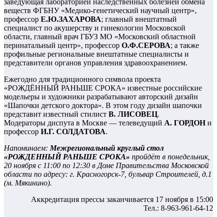
заведующая лабораторией наследственных болезней обмена
веществ ФГБНУ «Медико-генетический научный центр»,
профессор
Е.Ю.ЗАХАРОВА
; главный внештатный
специалист по акушерству и гинекологии Московской
области, главный врач ГБУЗ МО «Московский областной
перинатальный центр», профессор
О.Ф.СЕРОВА
; а также
профильные региональные внештатные специалисты и
представители органов управления здравоохранением.
Ежегодно для традиционного символа проекта
«РОЖДЁННЫЙ РАНЬШЕ СРОКА» известные российские
модельеры и художники разрабатывают авторский дизайн
«Шапочки детского доктора». В этом году дизайн шапочки
представит известный стилист
В. ЛИСОВЕЦ
.
Модераторы диспута в Москве — телеведущий
А. ГОРДОН
и
профессор
И.Г. СОЛДАТОВА
.
Напоминаем:
Межрегиональный круглый стол
«РОЖДЕННЫЙ РАНЬШЕ СРОКА»
пройдёт в понедельник,
20 ноября с 11:00 по 12:30 в Доме Правительства Московской
области по адресу: г. Красногорск-7, бульвар Строителей, д.1
(м. Мякинино).
Аккредитация прессы заканчивается 17 ноября в 15:00
Тел.: 8-963-961-64-12