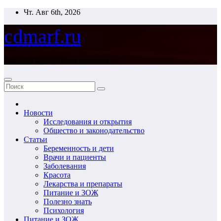
Перейти
Чт. Авг 6th, 2026
к
содержимому
cdmarf.ru
Новости медицины и здоровья
Новости
Исследования и открытия
Общество и законодательство
Статьи
Беременность и дети
Врачи и пациенты
Заболевания
Красота
Лекарства и препараты
Питание и ЗОЖ
Полезно знать
Психология
Питание и ЗОЖ