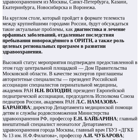
здравоохранением из Москвы, Санкт-Петербурга, Казани,
Екатеринбурга, Новосибирска и Воронежа.
На круглом столе, который пройдет в формате телемоста
между крупнейшими городами России, будут обсуждаться
такие актуальные проблемы, как
диагностика и лечение
орфанных заболеваний, отдаленные последствия
пребывания новорождённого в ОРИТН, а также роль
целевых региональных программ в развитии
здравоохранения.
Высокий статус мероприятия подтвержден предоставленной в
этом году центральной площадкой — Дом Правительства
Московской области. В качестве экспертов приглашены
авторитетные специалисты — президент Российской
ассоциации специалистов перинатальной медицины,
академик РАН
Н.Н. ВОЛОДИН
; президент Европейской
педиатрической ассоциации, председатель Исполкома Союза
педиатров России, академик РАН
Л.С. НАМАЗОВА-
БАРАНОВА
; директор Департамента медицинской помощи
детям и службы родовспоможения Министерства
здравоохранения РФ, профессор
Е.Н. БАЙБАРИНА
; главный
внештатный специалист неонатолог Департамента
здравоохранения города Москвы, главный врач ГБУЗ «ДГКБ
№ 13 им. Н.Ф.Филатова», профессор
А.И. ЧУБАРОВА
;