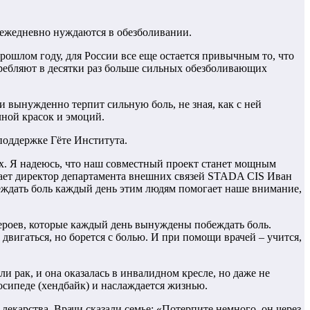
 ежедневно нуждаются в обезболивании.
шлом году, для России все еще остается привычным то, что
отребляют в десятки раз больше сильных обезболивающих
 вынужденно терпит сильную боль, не зная, как с ней
лной красок и эмоций.
оддержке Гёте Института.
ах. Я надеюсь, что наш совместный проект станет мощным
ывает директор департамента внешних связей STADA CIS Иван
ждать боль каждый день этим людям помогает наше внимание,
героев, которые каждый день вынуждены побеждать боль.
 двигаться, но борется с болью. И при помощи врачей – учится,
 рак, и она оказалась в инвалидном кресле, но даже не
лосипеде (хендбайк) и наслаждается жизнью.
 лекарства. Врачи сказали семье: «Потерпите немного, он через