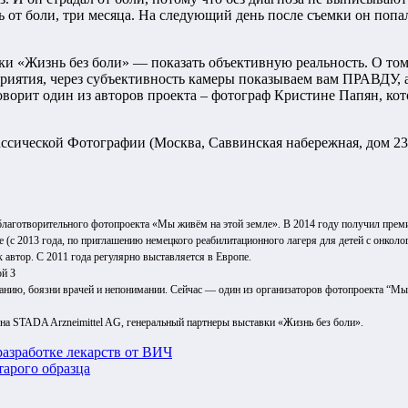
ь от боли, три месяца. На следующий день после съемки он попал
ки «Жизнь без боли» — показать объективную реальность. О то
иятия, через субъективность камеры показываем вам ПРАВДУ, а
говорит один из авторов проекта – фотограф Кристине Папян, ко
ассической Фотографии (Москва, Саввинская набережная, дом 23,
благотворительного фотопроекта «Мы живём на этой земле». В 2014 году получил преми
е (с 2013 года, по приглашению немецкого реабилитационного лагеря для детей с онколог
 автор. С 2011 года регулярно выставляется в Европе.
ой З
езнанию, боязни врачей и непонимании. Сейчас — один из организаторов фотопроекта “
на STADA Arzneimittel AG, генеральный партнеры выставки «Жизнь без боли».
азработке лекарств от ВИЧ
тарого образца