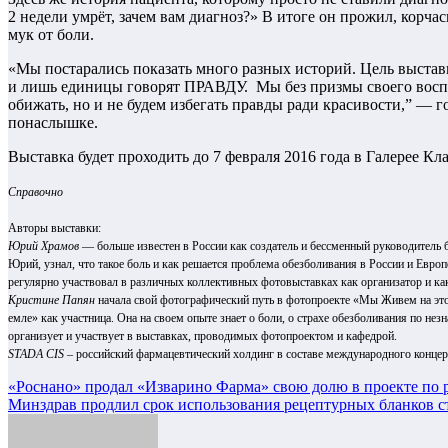
2 недели умрёт, зачем вам диагноз?» В итоге он прожил, корчас
мук от боли.
«Мы постарались показать много разных историй. Цель выстав
и лишь единицы говорят ПРАВДУ. Мы без призмы своего воспр
обижать, но и не будем избегать правды ради красивости,” — 
понаслышке.
Выставка будет проходить до 7 февраля 2016 года в Галерее Кл
Справочно
Авторы выставки:
Юрий Храмов
— больше известен в России как создатель и бессменный руководитель 
Юрий, узнал, что такое боль и как решается проблема обезболивания в России и Европ
регулярно участвовал в различных коллективных фотовыставках как организатор и как
Кристине Папян
начала свой фотографический путь в фотопроекте «Мы Живем на эт
емле» как участница. Она на своем опыте знает о боли, о страхе обезболивания по н
организует и участвует в выставках, проводимых фотопроектом и кафедрой.
STADA CIS
– российский фармацевтический холдинг в составе международного концер
Навигация
«Роснано» продал «Изварино Фарма» свою долю в проекте по р
Минздрав продлил срок использования рецептурных бланков с
по
записям