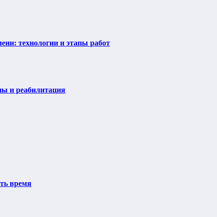
ени: технологии и этапы работ
пы и реабилитация
ить время