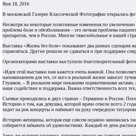
Янв 18, 2016
В московской Галерее Классической Фотографии открылась фо
Несмотря на некоторые позитивные изменения по увеличению 
проблема боли и обезболивания – это личная проблема пациент
препаратов, чем в России. Многие тяжелобольные в нашей стран
Выставка «Жизнь без боли» показывает два разных сценария жи
справляться. Другие решили не сдаваться и при поддержке со
Организаторами выставки выступили благотворительный фото
«Идея этой выставки нам кажется очень важной. Она позволяе
напоминанием для тех, от кого в реальной жизни зависит луч
Глушков, – В реальном мире никакими нормативными актами, 
наше содействие и поддержка. Важна ответственность всех тех,
Съемки проводились в двух странах – Германии и России. Пос
Историю о том, как девушка, которой врачи отвели всего 2 года
ходит на рок концерты и набивает на руку очередную татуиро
Историю женщины, которая еще совсем недавно занималась танц
собирается забывать об удовольствиях. Каждый ее день расписан
Здесь же история пациента, которому просто не ставили диагно