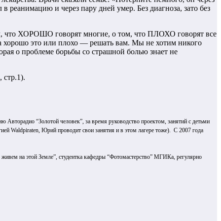
 в реанимацию и через пару дней умер. Без диагноза, зато без
м, что ХОРОШО говорят многие, о том, что ПЛОХО говорят все
 хорошо это или плохо — решать вам. Мы не хотим никого
торая о проблеме борьбы со страшной болью знает не
 стр.1).
ю Авторадио “Золотой человек”, за время руководство проектом, занятий с детьми
ией Waldpiraten, Юрий проводит свои занятия и в этом лагере тоже). С 2007 года
Мы живем на этой Земле”, студентка кафедры “Фотомастерство” МГИКа, регулярно