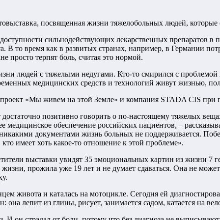
товыставка, посвященная жизни тяжелобольных людей, которые
доступности сильнодействующих лекарственных препаратов в про
а. В то время как в развитых странах, например, в Германии п
е просто терпят боль, считая это нормой.
зни людей с тяжелыми недугами. Кто-то смирился с проблемой и
временных медицинских средств и технологий живут жизнью, по
проект «Мы живем на этой Земле» и компания STADA CIS при п
т достаточно позитивно говорить о по-настоящему тяжелых вещ
шее медицинское обеспечение российских пациентов, – рассказ
никакими документами жизнь больных не поддерживается. Побе
 кто имеет хоть какое-то отношение к этой проблеме».
етители выставки увидят 35 эмоциональных картин из жизни 7 
 жизни, прожила уже 19 лет и не думает сдаваться. Она не может
вку.
ем живота и каталась на мотоцикле. Сегодня ей диагностировали
: она лепит из глины, рисует, занимается садом, катается на ве
з. И он страдал от боли, потому что без диагноза не выписывают