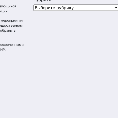
ьзующихся
Рубрики
кцин.
е мероприятия
сударственном
тобраны в
просроченными
КНР.