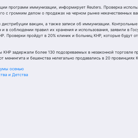
кции программ иммунизации, информирует Reuters. Проверка испол
ого с громким делом о продажах на черном рынке некачественных ва
и дистрибуции вакцин, а также записи об иммунизации. Контрольны
 и в соблюдении правил их хранения и использования, заявили в Го
Р. Проверки пройдут в 20% клиник и больниц КНР, которые будут о
ы КНР задержали более 130 подозреваемых в незаконной торговле 
от менингита и бешенства нелегально продавались в 20 провинциях 
думы осенью
тва и Детства