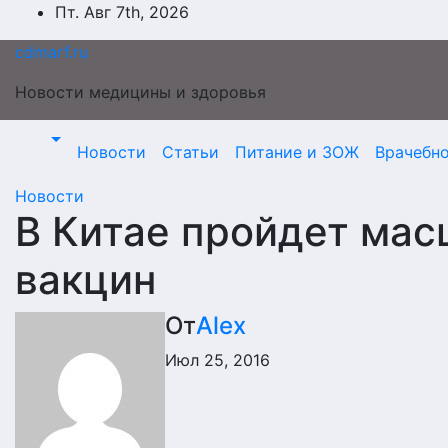
Перейти
Пт. Авг 7th, 2026
к
cdmarf.ru
содержимому
Новости медицины и здоровья
Новости
Статьи
Питание и ЗОЖ
Врачебн
Новости
В Китае пройдет мас
вакцин
От
Alex
Июл 25, 2016