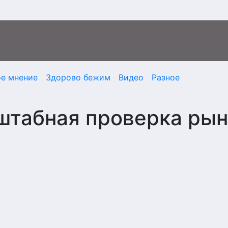
ое мнение
Здорово бежим
Видео
Разное
штабная проверка рын