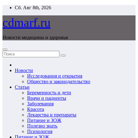
Перейти
Сб. Авг 8th, 2026
к
содержимому
cdmarf.ru
Новости медицины и здоровья
Новости
Исследования и открытия
Общество и законодательство
Статьи
Беременность и дети
Врачи и пациенты
Заболевания
Красота
Лекарства и препараты
Питание и ЗОЖ
Полезно знать
Психология
Питание и ЗОЖ