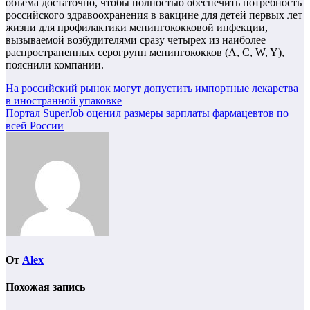
объема достаточно, чтобы полностью обеспечить потребность
российского здравоохранения в вакцине для детей первых лет
жизни для профилактики менингококковой инфекции,
вызываемой возбудителями сразу четырех из наиболее
распространенных серогрупп менингококков (А, С, W, Y),
пояснили компании.
Навигация
На российский рынок могут допустить импортные лекарства
в иностранной упаковке
по
Портал SuperJob оценил размеры зарплаты фармацевтов по
записям
всей России
От
Alex
Похожая запись