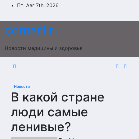
Перейти
Пт. Авг 7th, 2026
к
содержимому
cdmarf.ru
Новости медицины и здоровья
Новости
В какой стране
люди самые
ленивые?