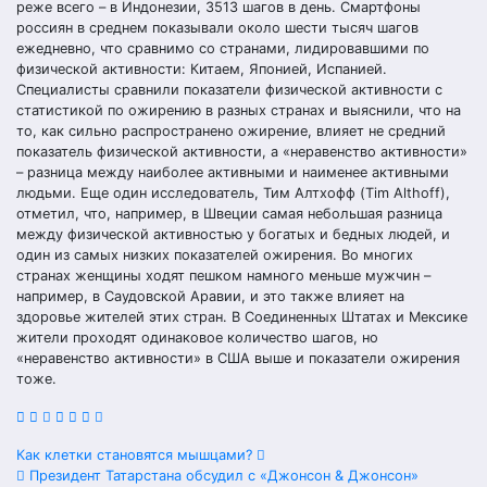
реже всего – в Индонезии, 3513 шагов в день. Смартфоны
россиян в среднем показывали около шести тысяч шагов
ежедневно, что сравнимо со странами, лидировавшими по
физической активности: Китаем, Японией, Испанией.
Специалисты сравнили показатели физической активности с
статистикой по ожирению в разных странах и выяснили, что на
то, как сильно распространено ожирение, влияет не средний
показатель физической активности, а «неравенство активности»
– разница между наиболее активными и наименее активными
людьми. Еще один исследователь, Тим Алтхофф (Tim Althoff),
отметил, что, например, в Швеции самая небольшая разница
между физической активностью у богатых и бедных людей, и
один из самых низких показателей ожирения. Во многих
странах женщины ходят пешком намного меньше мужчин –
например, в Саудовской Аравии, и это также влияет на
здоровье жителей этих стран. В Соединенных Штатах и Мексике
жители проходят одинаковое количество шагов, но
«неравенство активности» в США выше и показатели ожирения
тоже.
Навигация
Как клетки становятся мышцами?
Президент Татарстана обсудил с «Джонсон & Джонсон»