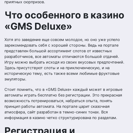
приятных сюрпризов.
Что особенного в казино
«GMS Deluxe»
Хотя это заведение еще совсем молодое, но оно уже успело
зарекомендовать себя с хорошей стороны. Ведь на портале
представлен большой ассортимент слотов от известных
разработчиков, все автоматы отличаются большой отдачей.
Игру можно выбрать исходя из своих вкусовых предпочтений.
Здесь присутствуют слоты и на приключенческую, и на
историческую тему, есть также всеми любимые фруктовые
эмуляторы.
Стоит помнить, что в «GMS Deluxe» каждый может в игровые
автоматы играть бесплатно без регистрации. Это прекрасная
возможность потренироваться, набраться опыта, понять
принцип работы автомата. На портале царит сказочная
атмосфера, сайт разработан в темно-синих тонах. Вся
информация в казино четко структурирована по разделам.
Регистрация и