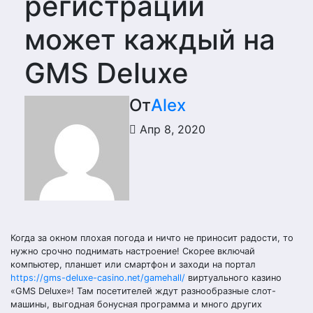
регистрации
может каждый на
GMS Deluxe
От
Alex
Апр 8, 2020
Когда за окном плохая погода и ничто не приносит радости, то
нужно срочно поднимать настроение! Скорее включай
компьютер, планшет или смартфон и заходи на портал
https://gms-deluxe-casino.net/gamehall/
виртуального казино
«GMS Deluxe»! Там посетителей ждут разнообразные слот-
машины, выгодная бонусная программа и много других