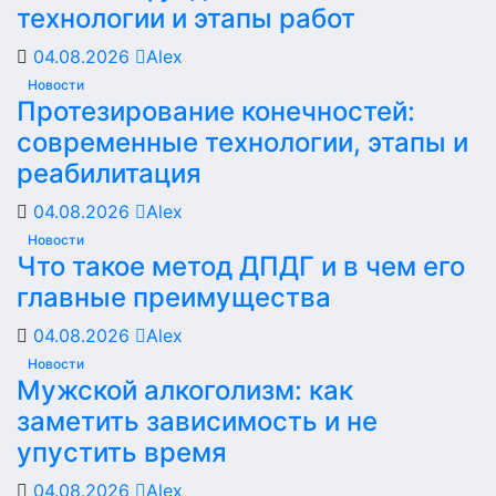
технологии и этапы работ
04.08.2026
Alex
Новости
Протезирование конечностей:
современные технологии, этапы и
реабилитация
04.08.2026
Alex
Новости
Что такое метод ДПДГ и в чем его
главные преимущества
04.08.2026
Alex
Новости
Мужской алкоголизм: как
заметить зависимость и не
упустить время
04.08.2026
Alex