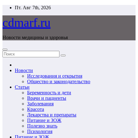
Перейти
Пт. Авг 7th, 2026
к
содержимому
cdmarf.ru
Новости медицины и здоровья
Новости
Исследования и открытия
Общество и законодательство
Статьи
Беременность и дети
Врачи и пациенты
Заболевания
Красота
Лекарства и препараты
Питание и ЗОЖ
Полезно знать
Психология
Питание и ЗОЖ