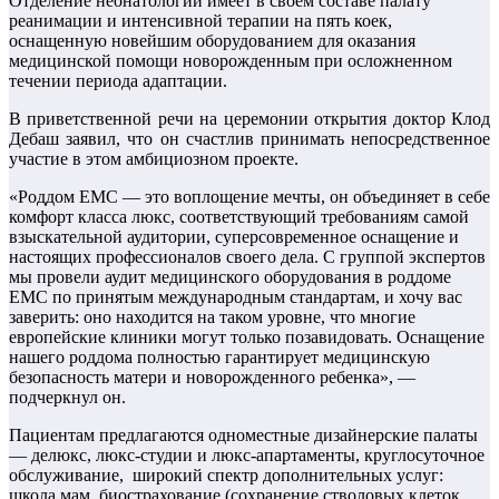
Отделение неонатологии имеет в своем составе палату
реанимации и интенсивной терапии на пять коек,
оснащенную новейшим оборудованием для оказания
медицинской помощи новорожденным при осложненном
течении периода адаптации.
В приветственной речи на церемонии открытия доктор Клод
Дебаш заявил, что он счастлив принимать непосредственное
участие в этом амбициозном проекте.
«Роддом ЕМС — это воплощение мечты, он объединяет в себе
комфорт класса люкс, соответствующий требованиям самой
взыскательной аудитории, суперсовременное оснащение и
настоящих профессионалов своего дела. С группой экспертов
мы провели аудит медицинского оборудования в роддоме
ЕМС по принятым международным стандартам, и хочу вас
заверить: оно находится на таком уровне, что многие
европейские клиники могут только позавидовать. Оснащение
нашего роддома полностью гарантирует медицинскую
безопасность матери и новорожденного ребенка», —
подчеркнул он.
Пациентам предлагаются одноместные дизайнерские палаты
— делюкс, люкс-студии и люкс-апартаменты, круглосуточное
обслуживание, широкий спектр дополнительных услуг:
школа мам, биострахование (сохранение стволовых клеток