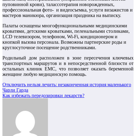
пуповинной крови), талассотерапия новорожденных,
профессиональная фото- и видеосъемка, услуги визажистов и
мастеров маникюра, организация праздника на выписку.
Палаты оснащены многофункциональными медицинскими
кроватями, детскими кроватками, пеленальными столиками,
LCD телевизором, телефоном, Wi-Fi, кондиционером и
кнопкой вызова персонала. Возможны партнерские роды и
круглосуточное посещение родственниками.
Родильный дом расположен в зоне пересечения ключевых
транспортных маршрутов и в непосредственной близости от
остальных клиник EMC, что позволяет оказать беременной
женщине любую медицинскую помощь.
Навигация
Отключить нельзя лечить: незаконченная история маленького
Чарли Гарда
по
Как избежать передозировки лекарств?
записям