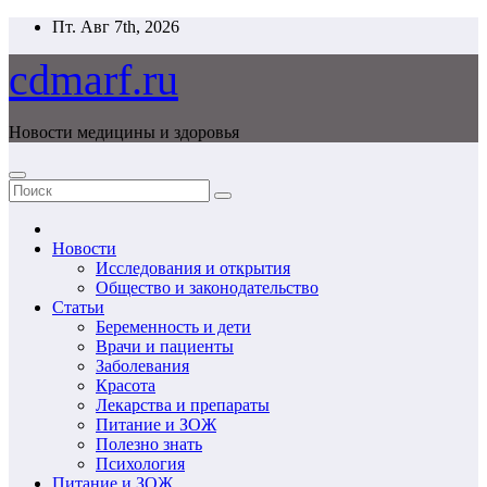
Перейти
Пт. Авг 7th, 2026
к
содержимому
cdmarf.ru
Новости медицины и здоровья
Новости
Исследования и открытия
Общество и законодательство
Статьи
Беременность и дети
Врачи и пациенты
Заболевания
Красота
Лекарства и препараты
Питание и ЗОЖ
Полезно знать
Психология
Питание и ЗОЖ