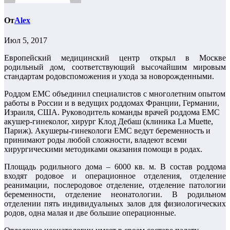
От
Alex
Июл 5, 2017
Европейский медицинский центр открыл в Москве
родильный дом, соответствующий высочайшим мировым
стандартам родовспоможения и ухода за новорожденными.
Роддом EMC объединил специалистов с многолетним опытом
работы в России и в ведущих роддомах Франции, Германии,
Израиля, США. Руководитель команды врачей роддома EMC
акушер-гинеколог, хирург Клод Дебаш (клиника La Muette,
Париж). Акушеры-гинекологи EMC ведут беременность и
принимают роды любой сложности, владеют всеми
хирургическими методиками оказания помощи в родах.
Площадь родильного дома – 6000 кв. м. В состав роддома
входят родовое и операционное отделения, отделение
реанимации, послеродовое отделение, отделение патологии
беременности, отделение неонатологии. В родильном
отделении пять индивидуальных залов для физиологических
родов, одна малая и две большие операционные.