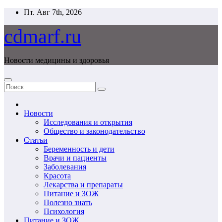
Перейти
Пт. Авг 7th, 2026
к
содержимому
cdmarf.ru
Новости медицины и здоровья
Новости
Исследования и открытия
Общество и законодательство
Статьи
Беременность и дети
Врачи и пациенты
Заболевания
Красота
Лекарства и препараты
Питание и ЗОЖ
Полезно знать
Психология
Питание и ЗОЖ