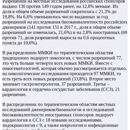
Разрешений на местные исследования российских спонсоров
выдано 130 против 149 годом ранее, на 12,8% меньше. Их
доля в общем объеме разрешений сократилась с 21,3% до
19,8%. На 6,6% уменьшилось число выданных за год
разрешений на исследования биоэквивалентности российских
дженериков (141 против 151 в 2017 г., доля в общем объеме
разрешений не изменилась, 21,6%) и на 2,8% иностранных (69
против 71, доля разрешений выросла на 0,6 процентных
пункта до 10,6%).
В распределении ММКИ по терапевтическим областям
традиционно лидирует онкология, с числом разрешений 77,
это чуть больше четверти всех новых ММКИ. Вместе с
онкогематологией, которая обычно рассматривается отдельно,
на онкологические исследования приходится 97 ММКИ, то
есть треть всех новых разрешений (33,8%). Второе место
занимает гастроэнтерология, 37 разрешений. Третье –
кардиология и сердечно-сосудистые заболевания (ССЗ), 21
разрешение.
В распределении по терапевтическим областям местных
исследований дженериков/биоаналогов и исследований
биоэквивалентности иностранных спонсоров лидирует
кардиология и ССЗ с 18 новыми исследованиями,
эндокринология с 9, а также неврология и инфекционные