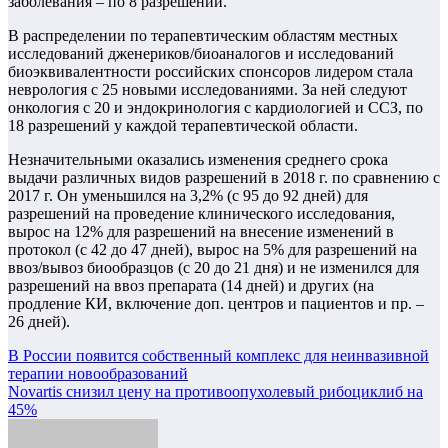
заболевания – по 8 разрешений.
В распределении по терапевтическим областям местных
исследований дженериков/биоаналогов и исследований
биоэквивалентности российских спонсоров лидером стала
неврология с 25 новыми исследованиями. За ней следуют
онкология с 20 и эндокринология с кардиологией и ССЗ, по
18 разрешений у каждой терапевтической области.
Незначительными оказались изменения среднего срока
выдачи различных видов разрешений в 2018 г. по сравнению с
2017 г. Он уменьшился на 3,2% (с 95 до 92 дней) для
разрешений на проведение клинического исследования,
вырос на 12% для разрешений на внесение изменений в
протокол (с 42 до 47 дней), вырос на 5% для разрешений на
ввоз/вывоз биообразцов (с 20 до 21 дня) и не изменился для
разрешений на ввоз препарата (14 дней) и других (на
продление КИ, включение доп. центров и пациентов и пр. –
26 дней).
Навигация
В России появится собственный комплекс для неинвазивной
терапии новообразований
по
Novartis снизил цену на противоопухолевый рибоциклиб на
записям
45%