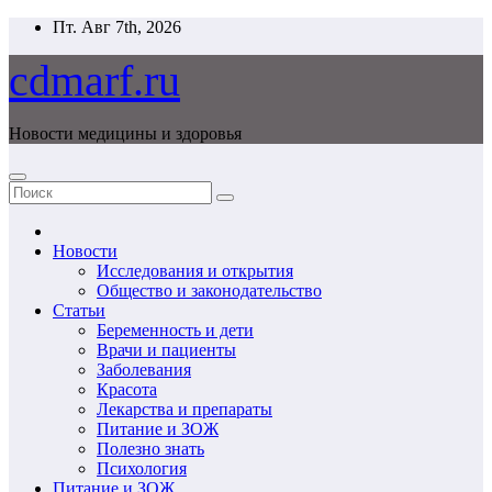
Перейти
Пт. Авг 7th, 2026
к
содержимому
cdmarf.ru
Новости медицины и здоровья
Новости
Исследования и открытия
Общество и законодательство
Статьи
Беременность и дети
Врачи и пациенты
Заболевания
Красота
Лекарства и препараты
Питание и ЗОЖ
Полезно знать
Психология
Питание и ЗОЖ