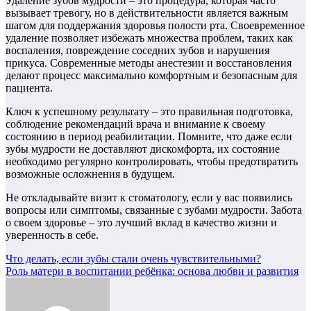
Удаление зубов мудрости – это процедура, которая часто
вызывает тревогу, но в действительности является важным
шагом для поддержания здоровья полости рта. Своевременное
удаление позволяет избежать множества проблем, таких как
воспаления, повреждение соседних зубов и нарушения
прикуса. Современные методы анестезии и восстановления
делают процесс максимально комфортным и безопасным для
пациента.
Ключ к успешному результату – это правильная подготовка,
соблюдение рекомендаций врача и внимание к своему
состоянию в период реабилитации. Помните, что даже если
зубы мудрости не доставляют дискомфорта, их состояние
необходимо регулярно контролировать, чтобы предотвратить
возможные осложнения в будущем.
Не откладывайте визит к стоматологу, если у вас появились
вопросы или симптомы, связанные с зубами мудрости. Забота
о своем здоровье – это лучший вклад в качество жизни и
уверенность в себе.
Навигация
Что делать, если зубы стали очень чувствительными?
Роль матери в воспитании ребёнка: основа любви и развития
по
записям