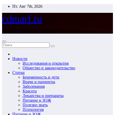
Перейти
Пт. Авг 7th, 2026
к
содержимому
cdmarf.ru
Новости медицины и здоровья
Новости
Исследования и открытия
Общество и законодательство
Статьи
Беременность и дети
Врачи и пациенты
Заболевания
Красота
Лекарства и препараты
Питание и ЗОЖ
Полезно знать
Психология
Питание и ЗОЖ