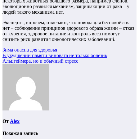
некоторых животных большого размера, например слонов,
эволюционно развился механизм, защищающий от рака – у
людей такого механизма нет.
Эксперты, впрочем, отмечают, что повода для беспокойства
нет – соблюдение принципов здорового образа жизни – отказ
от курения, здоровое питание и контроль веса помогут
снизить риск развития онкологических заболеваний.
Навигация
Зима опасна для здоровья
В ухудшении памяти виновата не только болезнь
по
Альцгеймера, но и обычный стресс
записям
От
Alex
Похожая запись