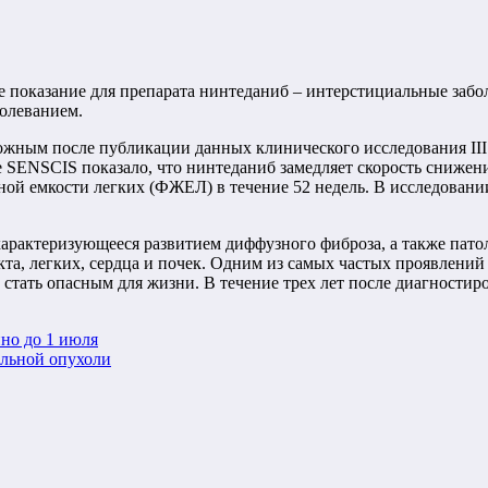
ое показание для препарата нинтеданиб – интерстициальные заб
болеванием.
жным после публикации данных клинического исследования III 
е SENSCIS показало, что нинтеданиб замедляет скорость сниже
й емкости легких (ФЖЕЛ) в течение 52 недель. В исследовании
характеризующееся развитием диффузного фиброза, а также пато
та, легких, сердца и почек. Одним из самых частых проявлени
т стать опасным для жизни. В течение трех лет после диагности
пно до 1 июля
альной опухоли