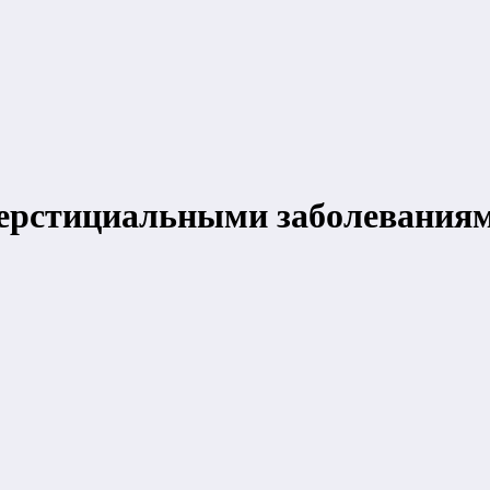
терстициальными заболевания