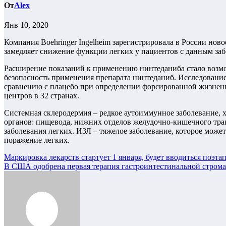
От
Alex
Янв 10, 2020
Компания Boehringer Ingelheim зарегистрировала в России нов
замедляет снижение функции легких у пациентов с данным за
Расширение показаний к применению нинтеданиба стало возмо
безопасность применения препарата нинтеданиб. Исследовани
сравнению с плацебо при определении форсированной жизненно
центров в 32 странах.
Системная склеродермия – редкое аутоиммунное заболевание, 
органов: пищевода, нижних отделов желудочно-кишечного трак
заболевания легких. ИЗЛ – тяжелое заболевание, которое може
поражение легких.
Навигация
Маркировка лекарств стартует 1 января, будет вводиться поэта
В США одобрена первая терапия гастроинтестинальной стром
по
записям