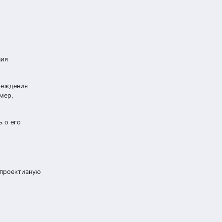
ния
реждения
мер,
ь о его
 проективную