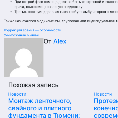
При острой фазе помощь должна быть экстренной и включа
врача, психоэмоциональную поддержку.
Третья, постсуицидальная фаза требует амбулаторного леч
Также назначаются медикаменты, групповая или индивидуальная т
Навигация
Коррекция зрения — особенности
Уничтожение мышей
по
От
Alex
записям
Похожая запись
Новости
Новости
Монтаж ленточного,
Протез
свайного и плитного
конечно
фундамента в Тюмени:
соврем