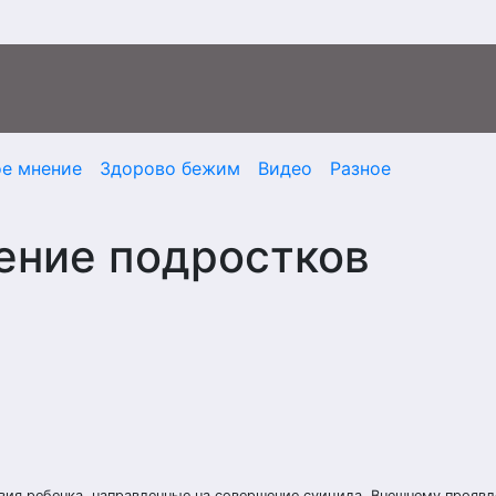
ое мнение
Здорово бежим
Видео
Разное
ение подростков
вия ребенка, направленные на совершение суицида. Внешнему прояв