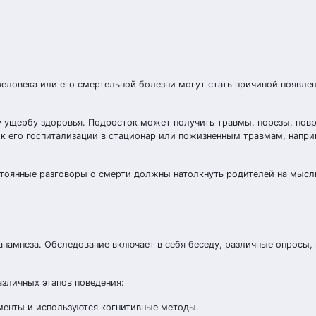
еловека или его смертельной болезни могут стать причиной появле
му ущербу здоровья. Подросток может получить травмы, порезы, пов
т к его госпитализации в стационар или пожизненным травмам, напри
остоянные разговоры о смерти должны натолкнуть родителей на мысл
анамнеза. Обследование включает в себя беседу, различные опросы,
азличных этапов поведения:
менты и используются когнитивные методы.