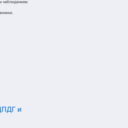
ым наблюдением
енники.
ДПДГ и
е