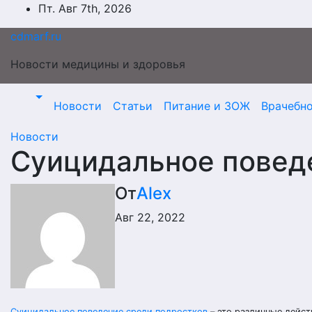
Перейти
Пт. Авг 7th, 2026
к
cdmarf.ru
содержимому
Новости медицины и здоровья
Новости
Статьи
Питание и ЗОЖ
Врачебн
Новости
Суицидальное повед
От
Alex
Авг 22, 2022
Суицидальное поведение среди подростков
– это различные дейст