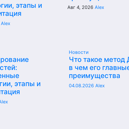
гии, этапы и
Авг 4, 2026
Alex
итация
6
Alex
Новости
ирование
Что такое метод
стей:
в чем его главны
енные
преимущества
гии, этапы и
04.08.2026
Alex
итация
Alex