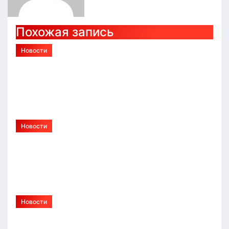
Похожая запись
Новости
Монтаж ленточного, свайного и
плитного фундамента в Тюмени:
технологии и этапы работ
Авг 4, 2026
Alex
Новости
Протезирование конечностей:
современные технологии,
этапы и реабилитация
Авг 4, 2026
Alex
Новости
Что такое метод ДПДГ и в чем
его главные преимущества