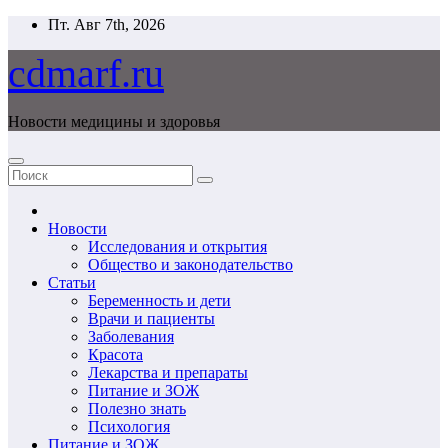
Перейти
Пт. Авг 7th, 2026
к
содержимому
cdmarf.ru
Новости медицины и здоровья
Новости
Исследования и открытия
Общество и законодательство
Статьи
Беременность и дети
Врачи и пациенты
Заболевания
Красота
Лекарства и препараты
Питание и ЗОЖ
Полезно знать
Психология
Питание и ЗОЖ