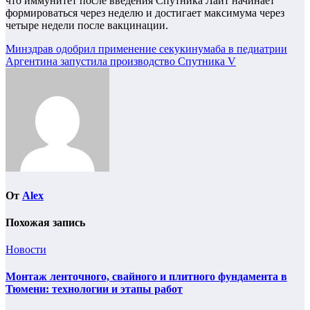
что иммунитет после введения Спутника Лайт начинает
формироваться через неделю и достигает максимума через
четыре недели после вакцинации.
Навигация
Минздрав одобрил применение секукинумаба в педиатрии
Аргентина запустила производство Спутника V
по
записям
От
Alex
Похожая запись
Новости
Монтаж ленточного, свайного и плитного фундамента в
Тюмени: технологии и этапы работ