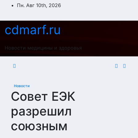
Перейти
Пн. Авг 10th, 2026
к
содержимому
cdmarf.ru
Новости медицины и здоровья
Новости
Совет ЕЭК
разрешил
союзным