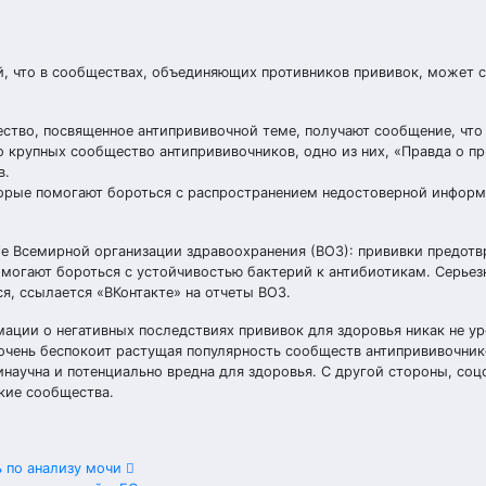
й, что в сообществах, объединяющих противников прививок, может 
ество, посвященное антипрививочной теме, получают сообщение, чт
о крупных сообщество антипрививочников, одно из них, «Правда о пр
в.
торые помогают бороться с распространением недостоверной информ
ые Всемирной организации здравоохранения (ВОЗ): прививки предот
омогают бороться с устойчивостью бактерий к антибиотикам. Серьез
я, ссылается «ВКонтакте» на отчеты ВОЗ.
ации о негативных последствиях прививок для здоровья никак не ур
х очень беспокоит растущая популярность сообществ антипрививочник
научна и потенциально вредна для здоровья. С другой стороны, соц
акие сообщества.
 по анализу мочи