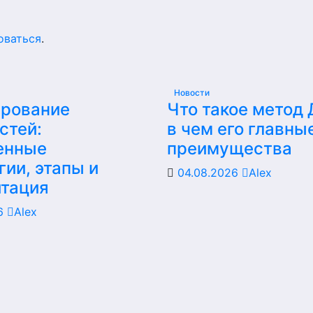
оваться
.
Новости
ирование
Что такое метод
стей:
в чем его главны
енные
преимущества
гии, этапы и
04.08.2026
Alex
итация
26
Alex