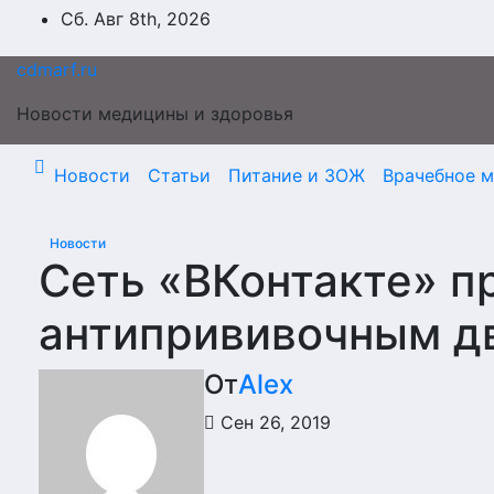
Перейти
Сб. Авг 8th, 2026
к
содержимому
cdmarf.ru
Новости медицины и здоровья
Новости
Статьи
Питание и ЗОЖ
Врачебное 
Новости
Сеть «ВКонтакте» п
антипрививочным д
От
Alex
Сен 26, 2019