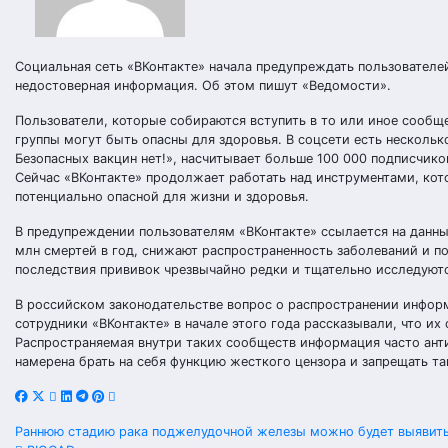
Социальная сеть «ВКонтакте» начала предупреждать пользователе
недостоверная информация. Об этом пишут «Ведомости».
Пользователи, которые собираются вступить в то или иное сообщ
группы могут быть опасны для здоровья. В соцсети есть нескольк
Безопасных вакцин нет!», насчитывает больше 100 000 подписчико
Сейчас «ВКонтакте» продолжает работать над инструментами, ко
потенциально опасной для жизни и здоровья.
В предупреждении пользователям «ВКонтакте» ссылается на данн
млн смертей в год, снижают распространенность заболеваний и п
последствия прививок чрезвычайно редки и тщательно исследуютс
В российском законодательстве вопрос о распространении информ
сотрудники «ВКонтакте» в начале этого года рассказывали, что и
Распространяемая внутри таких сообществ информация часто анти
намерена брать на себя функцию жесткого цензора и запрещать т
Навигация
Раннюю стадию рака поджелудочной железы можно будет выявить