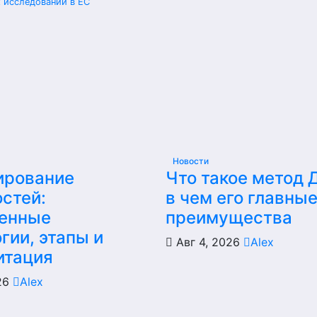
 исследований в ЕС
Новости
ирование
Что такое метод 
стей:
в чем его главны
енные
преимущества
гии, этапы и
Авг 4, 2026
Alex
итация
026
Alex