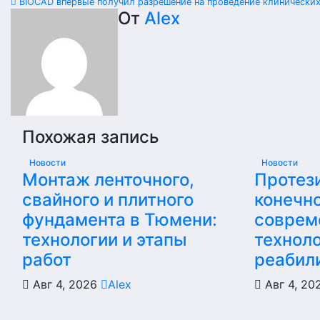
BIOCAD впервые получил разрешение на проведение клинических
по
От
Alex
записям
Похожая запись
Новости
Новости
Монтаж ленточного,
Протез
свайного и плитного
конечно
фундамента в Тюмени:
соврем
технологии и этапы
техноло
работ
реабил
Авг 4, 2026
Alex
Авг 4, 2