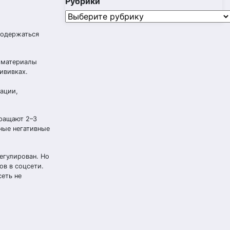
Рубрики
Рубрики
содержаться
о материалы
ививках.
ации,
вращают 2–3
ные негативные
егулирован. Но
ов в соцсети.
сеть не