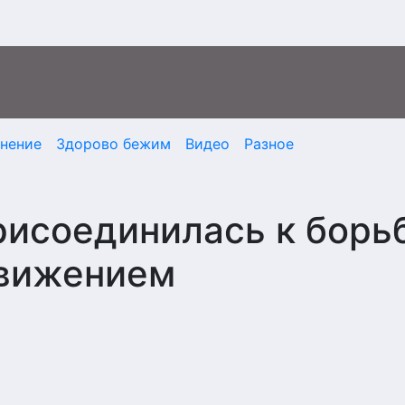
мнение
Здорово бежим
Видео
Разное
рисоединилась к борь
вижением