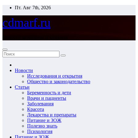
Перейти
Пт. Авг 7th, 2026
к
содержимому
cdmarf.ru
Новости медицины и здоровья
Новости
Исследования и открытия
Общество и законодательство
Статьи
Беременность и дети
Врачи и пациенты
Заболевания
Красота
Лекарства и препараты
Питание и ЗОЖ
Полезно знать
Психология
Питание и ЗОЖ