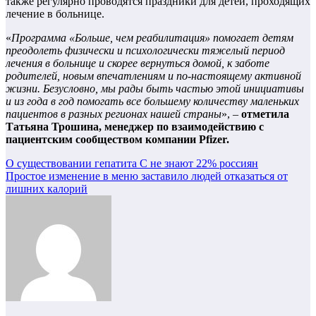
также регулярно проводятся праздники для детей, проходящих
лечение в больнице.
«
Программа «Больше, чем реабилитация» помогает детям
преодолеть физически и психологически тяжелый период
лечения в больнице и скорее вернуться домой, к заботе
родителей, новым впечатлениям и по-настоящему активной
жизни. Безусловно, мы рады быть частью этой инициативы
и из года в год помогать все большему количеству маленьких
пациентов в разных регионах нашей страны
», –
отметила
Татьяна Трошина, менеджер по взаимодействию с
пациентским сообществом компании Pfizer.
Навигация
О существовании гепатита С не знают 22% россиян
Простое изменение в меню заставило людей отказаться от
по
лишних калорий
записям