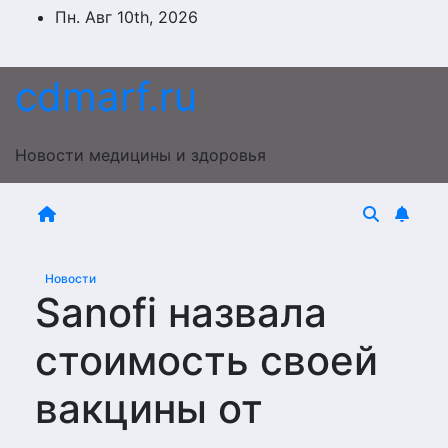
Перейти
Пн. Авг 10th, 2026
к
содержимому
cdmarf.ru
Новости медицины и здоровья
Новости
Sanofi назвала
стоимость своей
вакцины от