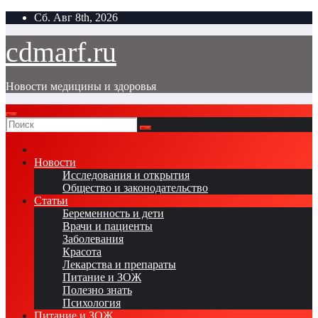
Перейти
Сб. Авг 8th, 2026
к
содержимому
cdmarf.ru
Новости медицины и здоровья
Новости
Исследования и открытия
Общество и законодательство
Статьи
Беременность и дети
Врачи и пациенты
Заболевания
Красота
Лекарства и препараты
Питание и ЗОЖ
Полезно знать
Психология
Питание и ЗОЖ