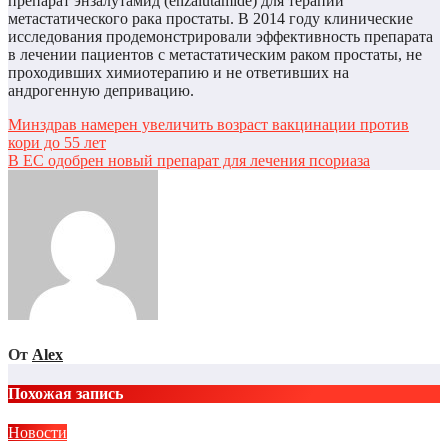
препарат энзалутамид (enzalutamide) для терапии
метастатического рака простаты. В 2014 году клинические
исследования продемонстрировали эффективность препарата
в лечении пациентов с метастатическим раком простаты, не
проходивших химиотерапию и не ответивших на
андрогенную депривацию.
Навигация
Минздрав намерен увеличить возраст вакцинации против
кори до 55 лет
по
В ЕС одобрен новый препарат для лечения псориаза
записям
От
Alex
Похожая запись
Новости