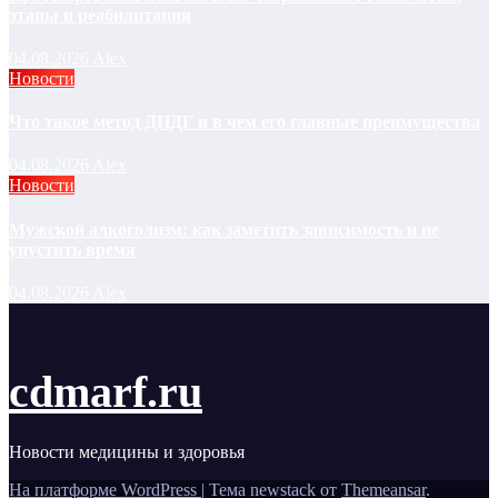
этапы и реабилитация
04.08.2026
Alex
Новости
Что такое метод ДПДГ и в чем его главные преимущества
04.08.2026
Alex
Новости
Мужской алкоголизм: как заметить зависимость и не
упустить время
04.08.2026
Alex
cdmarf.ru
Новости медицины и здоровья
На платформе WordPress
|
Тема newstack от
Themeansar
.