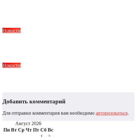
Монтаж ленточного, свайного и плитного фундамента в
Тюмени: технологии и этапы работ
Авг 4, 2026
Alex
Новости
Протезирование конечностей: современные технологии,
этапы и реабилитация
Авг 4, 2026
Alex
Новости
Что такое метод ДПДГ и в чем его главные преимущества
Авг 4, 2026
Alex
Добавить комментарий
Для отправки комментария вам необходимо
авторизоваться
.
Август 2026
Пн
Вт
Ср
Чт
Пт
Сб
Вс
1
2