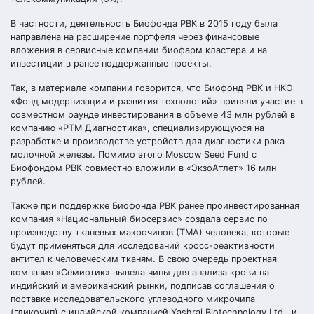
В частности, деятельность Биофонда РВК в 2015 году была
направлена на расширение портфеля через финансовые
вложения в сервисные компании биофарм кластера и на
инвестиции в ранее поддержанные проекты.
Так, в материале компании говорится, что Биофонд РВК и НКО
«Фонд модернизации и развития технологий» приняли участие в
совместном раунде инвестирования в объеме 43 млн рублей в
компанию «РТМ Диагностика», специализирующуюся на
разработке и производстве устройств для диагностики рака
молочной железы. Помимо этого Moscow Seed Fund с
Биофондом РВК совместно вложили в «ЭкзоАтлет» 16 млн
рублей.
Также при поддержке Биофонда РВК ранее проинвестированная
компания «Национальный биосервис» создала сервис по
производству тканевых макрочипов (ТМА) человека, которые
будут применяться для исследований кросс-реактивности
антител к человеческим тканям. В свою очередь проектная
компания «Семиотик» вывела чипы для анализа крови на
индийский и американский рынки, подписав соглашения о
поставке исследовательского углеводного микрочипа
(гликочип) с индийской компанией Yashraj Biotechnology Ltd., и