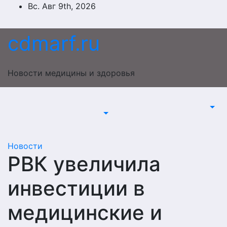
Перейти
Вс. Авг 9th, 2026
к
содержимому
cdmarf.ru
Новости медицины и здоровья
Новости
РВК увеличила
инвестиции в
медицинские и