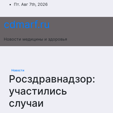
Перейти
Пт. Авг 7th, 2026
к
содержимому
cdmarf.ru
Новости медицины и здоровья
Новости
Росздравнадзор:
участились
случаи