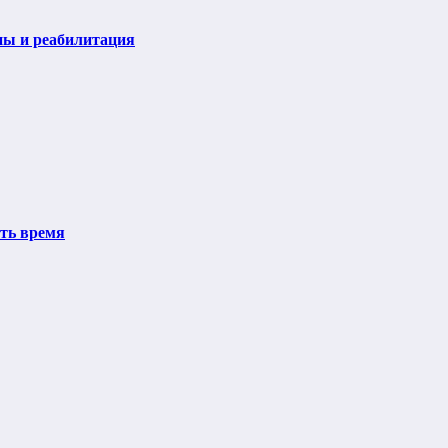
пы и реабилитация
ить время