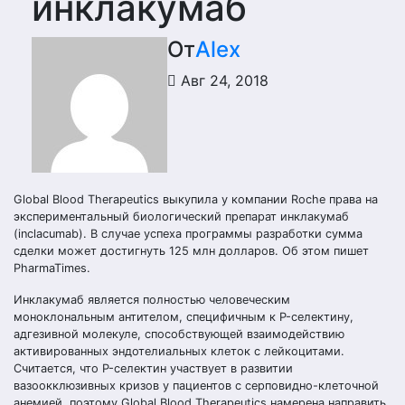
инклакумаб
От
Alex
Авг 24, 2018
Global Blood Therapeutics выкупила у компании Roche права на
экспериментальный биологический препарат инклакумаб
(inclacumab). В случае успеха программы разработки сумма
сделки может достигнуть 125 млн долларов. Об этом пишет
PharmaTimes.
Инклакумаб является полностью человеческим
моноклональным антителом, специфичным к P-селектину,
адгезивной молекуле, способствующей взаимодействию
активированных эндотелиальных клеток с лейкоцитами.
Считается, что P-селектин участвует в развитии
вазоокклюзивных кризов у пациентов с серповидно-клеточной
анемией, поэтому Global Blood Therapeutics намерена направить