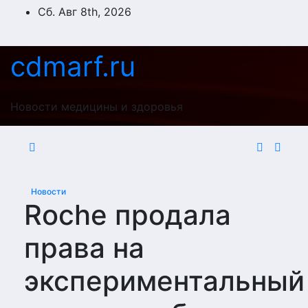
Перейти
Сб. Авг 8th, 2026
к
содержимому
cdmarf.ru
Новости медицины и здоровья
Новости
Roche продала
права на
экспериментальный