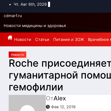
Перейти
Чт. Авг 6th, 2026
к
содержимому
cdmarf.ru
Новости медицины и здоровья
Новости
Статьи
Питание и ЗОЖ
Врачебное 
Новости
Roche присоединяет
гуманитарной помо
гемофилии
От
Alex
Фев 12, 2019