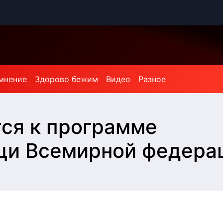
мнение
Здорово бежим
Видео
Разное
ся к программе
щи Всемирной федера