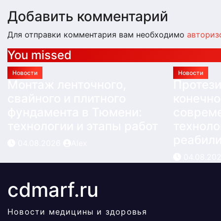
Добавить комментарий
Для отправки комментария вам необходимо
авториз
You missed
Новости
Новости
Монтаж ленточного,
Протез
свайного и плитного
конечно
фундамента в Тюмени:
соврем
технологии и этапы работ
техноло
реабил
04.08.2026
Alex
04.08.20
cdmarf.ru
Новости медицины и здоровья