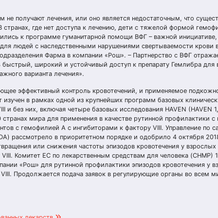
 не получают лечения, или оно является недостаточным, что сущес
В странах, где нет доступа к лечению, дети с тяжелой формой гемоф
ились к программе гуманитарной помощи ВФГ – важной инициативе,
 для людей с наследственными нарушениями свертываемости крови 
подразделения Фарма в компании «Рош». – Партнерство с ВФГ отража
быстрый, широкий и устойчивый доступ к препарату Гемлибра для 
важного варианта лечения».
ающее эффективный контроль кровотечений, и применяемое подкожно
ат изучен в рамках одной из крупнейших программ базовых клиничес
III и без них, включая четыре базовых исследования HAVEN (HAVEN 1
 странах мира для применения в качестве рутинной профилактики с
нтов с гемофилией А с ингибиторами к фактору VIII. Управление по 
DA) рассмотрело в приоритетном порядке и одобрило 4 октября 201
вращения или снижения частоты эпизодов кровотечения у взрослых 
 VIII. Комитет ЕС по лекарственным средствам для человека (CHMP) 
пании «Рош» для рутинной профилактики эпизодов кровотечения у в
VIII. Продолжается подача заявок в регулирующие органы во всем м
ованных лекарств