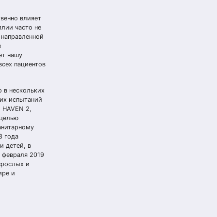
твенно влияет
илии часто не
 направленной
в
ет нашу
всех пациентов
 в нескольких
ких испытаний
, HAVEN 2,
 целью
санитарному
8 года
и детей, в
1 февраля 2019
зрослых и
ире и