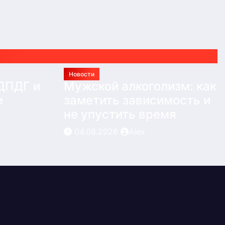
Новости
 ДПДГ и
Мужской алкоголизм: как
е
заметить зависимость и
не упустить время
04.08.2026
Alex