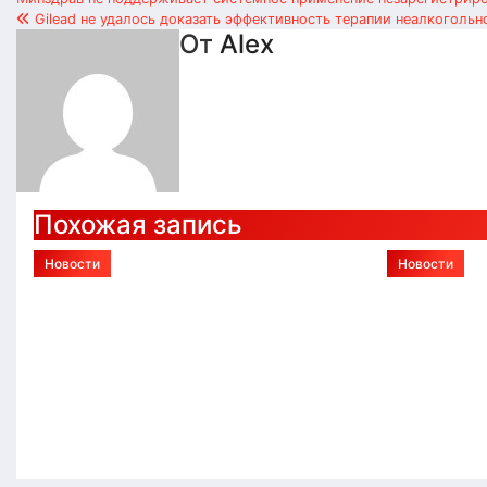
Навигация
Gilead не удалось доказать эффективность терапии неалкогольн
по
От
Alex
записям
Похожая запись
Новости
Новости
Монтаж ленточного,
Протез
свайного и плитного
конечно
фундамента в Тюмени:
соврем
технологии и этапы
техноло
работ
реабил
Авг 4, 2026
Alex
Авг 4, 2