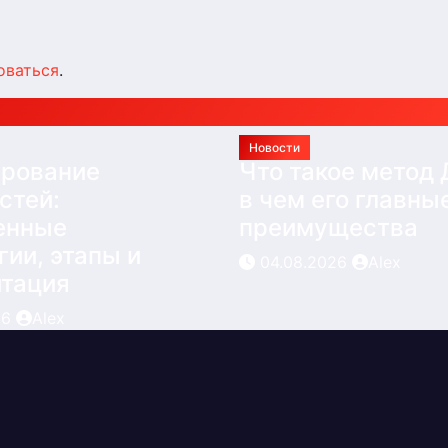
оваться
.
Новости
ирование
Что такое метод
стей:
в чем его главны
енные
преимущества
гии, этапы и
04.08.2026
Alex
итация
26
Alex