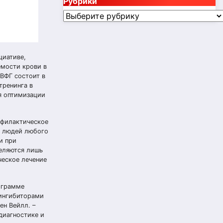
Рубрики
Рубрики
циативе,
емости крови в
ВФГ состоит в
тренинга в
я оптимизации
офилактическое
я людей любого
и при
деляются лишь
ческое лечение
ограмме
 ингибиторами
ен Вейлл. –
диагностике и