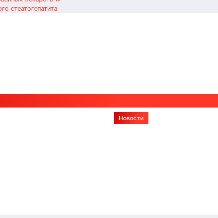
ого стеатогепатита
Новости
ирование
Что такое метод 
стей:
в чем его главны
енные
преимущества
гии, этапы и
Авг 4, 2026
Alex
итация
026
Alex