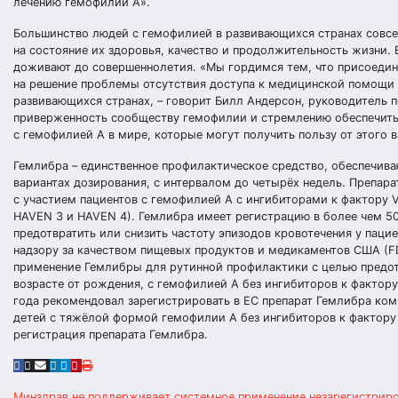
лечению гемофилии А».
Большинство людей с гемофилией в развивающихся странах совсем
на состояние их здоровья, качество и продолжительность жизни. 
доживают до совершеннолетия. «Мы гордимся тем, что присоедин
на решение проблемы отсутствия доступа к медицинской помощи
развивающихся странах, – говорит Билл Андерсон, руководитель 
приверженность сообществу гемофилии и стремлению обеспечить 
с гемофилией А в мире, которые могут получить пользу от этого 
Гемлибра – единственное профилактическое средство, обеспечив
вариантах дозирования, с интервалом до четырёх недель. Препар
с участием пациентов с гемофилией А с ингибиторами к фактору V
HAVEN 3 и HAVEN 4). Гемлибра имеет регистрацию в более чем 50
предотвратить или снизить частоту эпизодов кровотечения у пацие
надзору за качеством пищевых продуктов и медикаментов США (F
применение Гемлибры для рутинной профилактики с целью предот
возрасте от рождения, с гемофилией А без ингибиторов к фактору
года рекомендовал зарегистрировать в ЕС препарат Гемлибра ком
детей с тяжёлой формой гемофилии А без ингибиторов к фактору 
регистрация препарата Гемлибра.
Минздрав не поддерживает системное применение незарегистрир