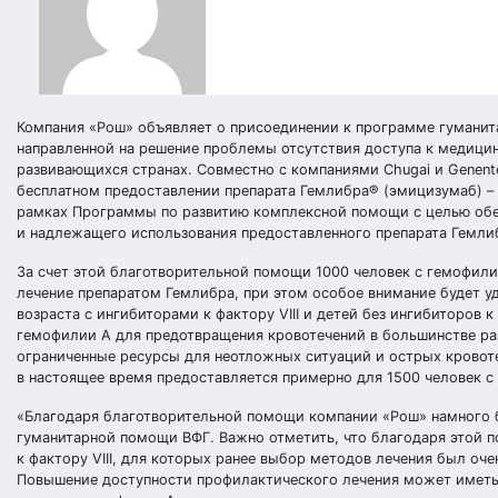
Компания «Рош» объявляет о присоединении к программе гумани
направленной на решение проблемы отсутствия доступа к медиц
развивающихся странах. Совместно с компаниями Chugai и Genent
бесплатном предоставлении препарата Гемлибра® (эмицизумаб) – 
рамках Программы по развитию комплексной помощи с целью обе
и надлежащего использования предоставленного препарата Гемли
За счет этой благотворительной помощи 1000 человек с гемофили
лечение препаратом Гемлибра, при этом особое внимание будет у
возраста с ингибиторами к фактору VIII и детей без ингибиторов 
гемофилии А для предотвращения кровотечений в большинстве ра
ограниченные ресурсы для неотложных ситуаций и острых крово
в настоящее время предоставляется примерно для 1500 человек с
«Благодаря благотворительной помощи компании «Рош» намного 
гуманитарной помощи ВФГ. Важно отметить, что благодаря этой 
к фактору VIII, для которых ранее выбор методов лечения был оче
Повышение доступности профилактического лечения может иметь 