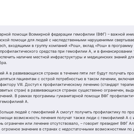
тарной помощи Всемирной федерации гемофилии (ВФГ) – важной ини
инской помощи для людей с наследственными нарушениями свертыва
ech, входящими в группу компаний «Рош», вклад «Рош» в программу 
профилактического средства при гемофилии А, и в финансировании 
спечить наличие местной инфраструктуры и медицинских знаний дл
бра.
ей А в развивающихся странах в течение пяти лет будут получать пр
деляться пациентам с острой потребностью в таком лечении, включа
к фактору VIII. Доступ к профилактическому лечению (стандарт терапи
звитых стран) в развивающихся странах существенно ограничен, вы
течений. В рамках программы гуманитарной помощи ВФГ профилакти
 гемофилией А.
больше людей с гемофилией А смогут получить профилактику по пр
помощи возможность лечения получат также люди с гемофилией А с
нь ограничен или лечение отсутствовало, – говорит президент ВФГ Ал
огромное значение в странах с недостаточными возможностями по 