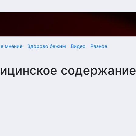
ое мнение
Здорово бежим
Видео
Разное
дицинское содержани