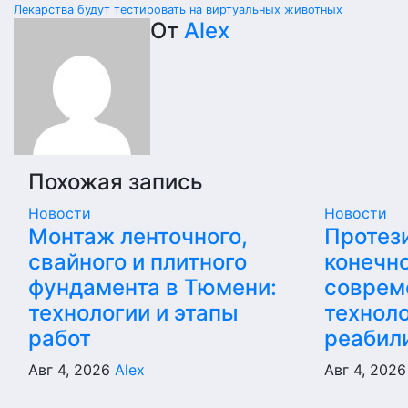
Лекарства будут тестировать на виртуальных животных
по
От
Alex
записям
Похожая запись
Новости
Новости
Монтаж ленточного,
Протез
свайного и плитного
конечно
фундамента в Тюмени:
соврем
технологии и этапы
техноло
работ
реабил
Авг 4, 2026
Alex
Авг 4, 202