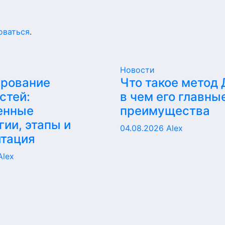
оваться
.
Новости
ирование
Что такое метод
стей:
в чем его главны
енные
преимущества
гии, этапы и
04.08.2026
Alex
итация
Alex