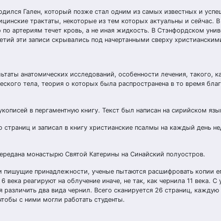
родился Гален, который позже стал одним из самых известных и усп
цинские трактаты, некоторые из тем которых актуальны и сейчас. В
то по артериям течет кровь, а не иная жидкость. В Стэнфордском уни
олетий эти записи скрывались под начертанными сверху христиански
льтаты анатомических исследований, особенности лечения, такого, к
еского тела, теория о которых была распространена в то время бла
укописей в пергаментную книгу. Текст был написан на сирийском язы
о страниц и записал в книгу христианские псалмы на каждый день не
 передана монастырю Святой Катерины на Синайский полуостров.
руки пишущие принадлежности, ученые пытаются расшифровать копии е
6 века реагируют на облучение иначе, не так, как чернила 11 века. С
 различить два вида чернил. Всего сканируется 26 страниц, каждую
 чтобы с ними могли работать студенты.