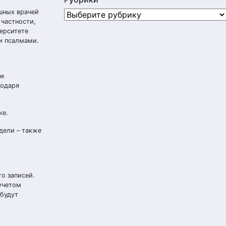
ешных врачей
Рубрики
 частности,
верситете
ми псалмами.
ак
годаря
ке.
дели – также
го записей.
 учетом
 будут