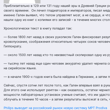
Приблизительно в 129 или 131 году нашей эры в Древней Греции 
своего времени. Он лечил гладиаторов и императоров, писал меди
именно Гален выявил, что телом управляет мозг, а не сердце, и ч
нашли одну из книг с копиями его записей – в течение многих ст
Хронологически текст в книгу попадал так:
— более 1800 лет назад в своих рукописях Гален фиксировал резу
кровопускание, соображения относительно четырех соков человеч
Гиппократу.
— около 1500 лет назад кто-то неизвестный скопировал одну из р
— тысячу лет назад еще один человек аккуратно удалил чернила с
на сирийском языке.
— в начале 1900-х годов книга была найдена в Германии, а затем
Сейчас, спустя сотни лет после того, как Гален впервые взял в 
Для этого они используют рентген – как оказалось, остатки чернил 
мощности лабораторных установок ученые считают, что им удастся
облучать в течение 10 часов – а затем результаты выложат в сеть,
Навигация
Philips выводит на российский рынок новую систему МРТ Prodiva