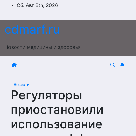
Перейти
Сб. Авг 8th, 2026
к
содержимому
cdmarf.ru
Новости медицины и здоровья
Новости
Регуляторы
приостановили
использование