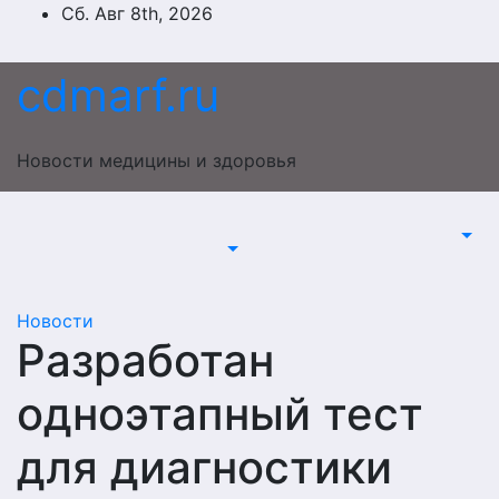
Перейти
Сб. Авг 8th, 2026
к
содержимому
cdmarf.ru
Новости медицины и здоровья
Новости
Разработан
одноэтапный тест
для диагностики