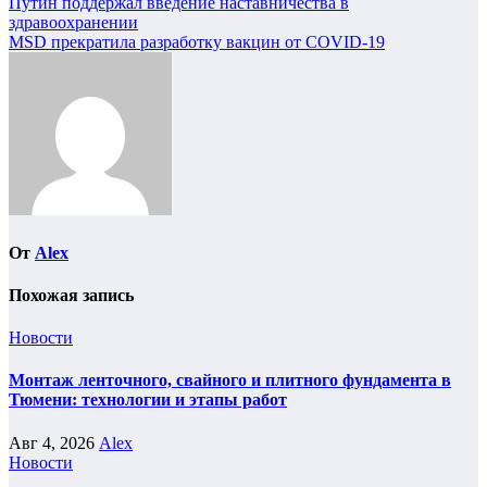
Навигация
Путин поддержал введение наставничества в
здравоохранении
по
MSD прекратила разработку вакцин от COVID-19
записям
От
Alex
Похожая запись
Новости
Монтаж ленточного, свайного и плитного фундамента в
Тюмени: технологии и этапы работ
Авг 4, 2026
Alex
Новости