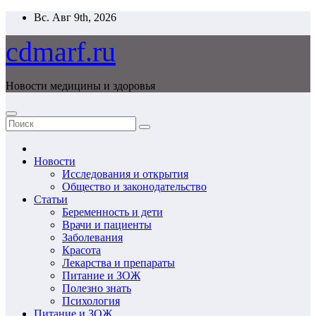
Перейти
Вс. Авг 9th, 2026
к
содержимому
cdmarf.ru
Новости медицины и здоровья
Новости
Исследования и открытия
Общество и законодательство
Статьи
Беременность и дети
Врачи и пациенты
Заболевания
Красота
Лекарства и препараты
Питание и ЗОЖ
Полезно знать
Психология
Питание и ЗОЖ