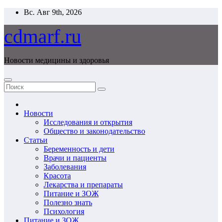
Перейти
Вс. Авг 9th, 2026
к
содержимому
cdmarf.ru
Новости медицины и здоровья
Новости
Исследования и открытия
Общество и законодательство
Статьи
Беременность и дети
Врачи и пациенты
Заболевания
Красота
Лекарства и препараты
Питание и ЗОЖ
Полезно знать
Психология
Питание и ЗОЖ