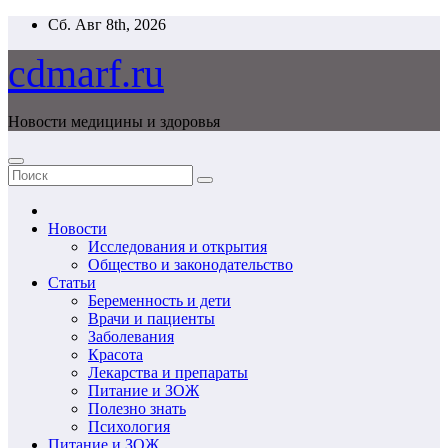
Перейти
Сб. Авг 8th, 2026
к
содержимому
cdmarf.ru
Новости медицины и здоровья
Новости
Исследования и открытия
Общество и законодательство
Статьи
Беременность и дети
Врачи и пациенты
Заболевания
Красота
Лекарства и препараты
Питание и ЗОЖ
Полезно знать
Психология
Питание и ЗОЖ