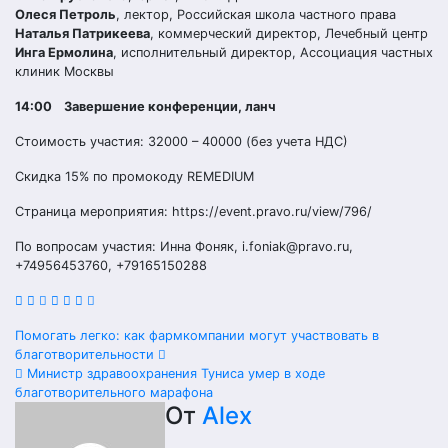
Олеся Петроль
, лектор, Российская школа частного права
Наталья Патрикеева
, коммерческий директор, Лечебный центр
Инга Ермолина
, исполнительный директор, Ассоциация частных
клиник Москвы
14:00 Завершение конференции, ланч
Стоимость участия: 32000 – 40000 (без учета НДС)
Скидка 15% по промокоду REMEDIUM
Страница мероприятия: https://event.pravo.ru/view/796/
По вопросам участия: Инна Фоняк, i.foniak@pravo.ru,
+74956453760, +79165150288
Навигация
Помогать легко: как фармкомпании могут участвовать в
благотворительности
по
Министр здравоохранения Туниса умер в ходе
благотворительного марафона
записям
От
Alex