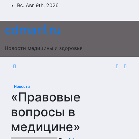
Перейти
Вс. Авг 9th, 2026
к
содержимому
cdmarf.ru
Новости медицины и здоровья
Новости
«Правовые
вопросы в
медицине»