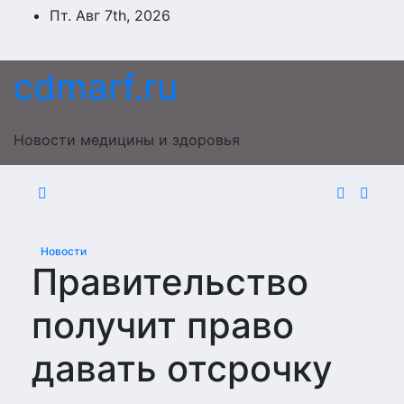
Перейти
Пт. Авг 7th, 2026
к
содержимому
cdmarf.ru
Новости медицины и здоровья
Новости
Правительство
получит право
давать отсрочку