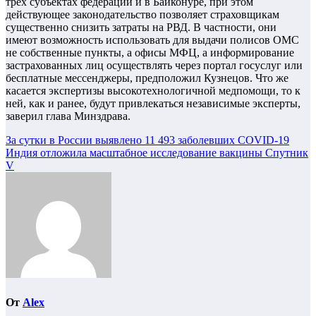
трех субъектах федерации и в Байконуре, при этом
действующее законодательство позволяет страховщикам
существенно снизить затраты на РВД. В частности, они
имеют возможность использовать для выдачи полисов ОМС
не собственные пункты, а офисы МФЦ, а информирование
застрахованных лиц осуществлять через портал госуслуг или
бесплатные мессенджеры, предположил Кузнецов. Что же
касается экспертизы высокотехнологичной медпомощи, то к
ней, как и ранее, будут привлекаться независимые эксперты,
заверил глава Минздрава.
Навигация
За сутки в России выявлено 11 493 заболевших COVID-19
Индия отложила масштабное исследование вакцины Спутник
по
V
записям
От
Alex