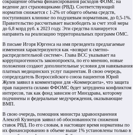
сокращение объема финансирования расходов ФОМС на
ведение дел страховщиками (РВД). Соответствующий
норматив снижается с 1-2% от общего объема средств,
поступивших клинике по подушевым нормативам, до 0,5-1%.
Правительство рассчитывает высвободить за счет этой меры
до 6,8 млрд руб. к 2023 году. Эти средства планируется
направить на реализацию территориальных программ ОМС.
В письме Игоря Юргенса на имя президента предлагаемые
изменения характеризуются как «возврат к сметно-
распределительной системе». Глава ВСС указывает на
коррупциогенность законопроекта, по его мнению, новые
положения создают дополнительные условия для навязывания
платных медицинских услуг пациентам. В свою очередь,
сопредседатель Всероссийского союза пациентов Юрий
Жулев заявил в комментарии для «Коммерсанта», что защита
прав пациента силами ФФОМС будет затруднена конфликтом
интересов, так как фонд зависим от Минздрава, которому
подчинены и федеральные медучреждения, оказывающие
ВМП.
В свою очередь, помощник министра здравоохранения
Алексей Кузнецов заявил об обоснованности снижения
ставок РВД. По его словам, в настоящее время нормативы по
их финансированию в объеме выше 1% установлены только в