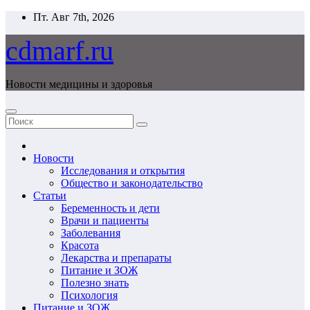
Перейти
Пт. Авг 7th, 2026
к
содержимому
cdmarf.ru
Новости медицины и здоровья
Новости
Исследования и открытия
Общество и законодательство
Статьи
Беременность и дети
Врачи и пациенты
Заболевания
Красота
Лекарства и препараты
Питание и ЗОЖ
Полезно знать
Психология
Питание и ЗОЖ