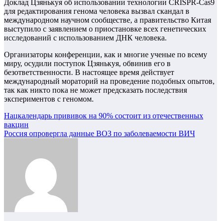
Доклад Цзянькуя об использовании технологии CRISPR-Cas9
для редактирования генома человека вызвал скандал в
международном научном сообществе, а правительство Китая
выступило с заявлением о приостановке всех генетических
исследований с использованием ДНК человека.
Организаторы конференции, как и многие ученые по всему
миру, осудили поступок Цзянькуя, обвинив его в
безответственности. В настоящее время действует
международный мораторий на проведение подобных опытов,
так как никто пока не может предсказать последствия
экспериментов с геномом.
Навигация
Нацкалендарь прививок на 90% состоит из отечественных
вакцин
по
Россия опровергла данные ВОЗ по заболеваемости ВИЧ
записям