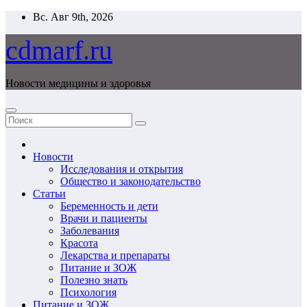
Перейти
Вс. Авг 9th, 2026
к
содержимому
cdmarf.ru
Новости медицины и здоровья
Новости
Исследования и открытия
Общество и законодательство
Статьи
Беременность и дети
Врачи и пациенты
Заболевания
Красота
Лекарства и препараты
Питание и ЗОЖ
Полезно знать
Психология
Питание и ЗОЖ