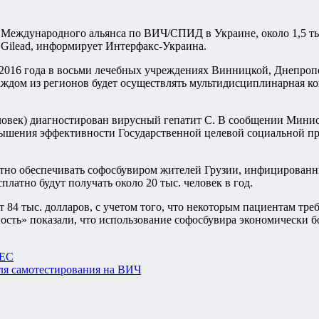
и Международного альянса по ВИЧ/СПИД в Украине, около 1,5 т
 Gilead, информирует Интерфакс-Украина.
ь 2016 года в восьми лечебных учреждениях Винницкой, Днепроп
аждом из регионов будет осуществлять мультидисциплинарная ко
овек) диагностирован вирусный гепатит С. В сообщении Минис
вышения эффективности Государственной целевой социальной п
латно обеспечивать софосбувиром жителей Грузии, инфицированн
платно будут получать около 20 тыс. человек в год.
84 тыс. долларов, с учетом того, что некоторым пациентам требу
ность» показали, что использование софосбувира экономически 
 ЕС
ля самотестирования на ВИЧ