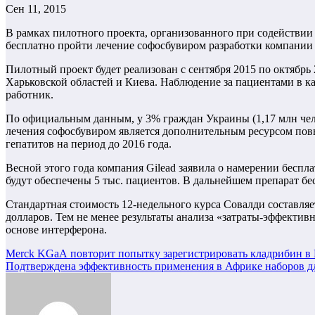
Сен 11, 2015
В рамках пилотного проекта, организованного при содействи
бесплатно пройти лечение софосбувиром разработки компании
Пилотный проект будет реализован с сентября 2015 по октябр
Харьковской областей и Киева. Наблюдение за пациентами в к
работник.
По официальным данным, у 3% граждан Украины (1,17 млн чел
лечения софосбувиром является дополнительным ресурсом по
гепатитов на период до 2016 года.
Весной этого года компания Gilead заявила о намерении бесп
будут обеспечены 5 тыс. пациентов. В дальнейшем препарат бес
Стандартная стоимость 12-недельного курса Совалди составляет 
долларов. Тем не менее результаты анализа «затраты-эффектив
основе интерферона.
Навигация
Merck KGaА повторит попытку зарегистрировать кладрибин в
Подтверждена эффективность применения в Африке наборов д
по
записям