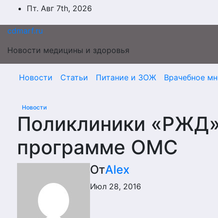
Перейти
Пт. Авг 7th, 2026
к
содержимому
cdmarf.ru
Новости медицины и здоровья
Новости
Статьи
Питание и ЗОЖ
Врачебное мн
Новости
Поликлиники «РЖД»
программе ОМС
От
Alex
Июл 28, 2016