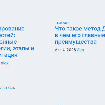
Новости
ирование
Что такое метод 
стей:
в чем его главны
енные
преимущества
гии, этапы и
Авг 4, 2026
Alex
итация
6
Alex
оваться
.