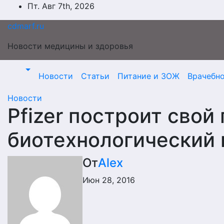
Перейти
Пт. Авг 7th, 2026
к
cdmarf.ru
содержимому
Новости медицины и здоровья
Новости
Статьи
Питание и ЗОЖ
Врачебн
Новости
Pfizer построит свой
биотехнологический 
От
Alex
Июн 28, 2016