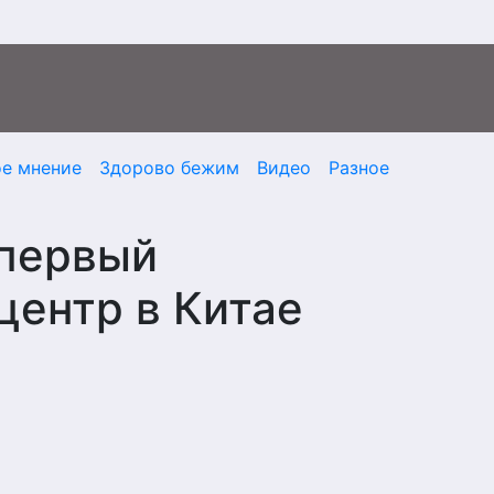
ое мнение
Здорово бежим
Видео
Разное
 первый
центр в Китае