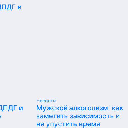
ДПДГ и
е
Новости
 ДПДГ и
Мужской алкоголизм: как
е
заметить зависимость и
не упустить время