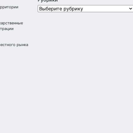
ерритории
Рубрики
карственные
страции
местного рынка