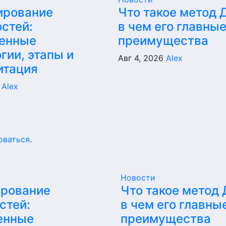
ирование
Что такое метод 
стей:
в чем его главны
енные
преимущества
гии, этапы и
Авг 4, 2026
Alex
итация
6
Alex
оваться
.
Новости
ирование
Что такое метод
стей:
в чем его главны
енные
преимущества