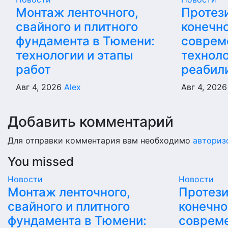
Монтаж ленточного,
Протез
свайного и плитного
конечно
фундамента в Тюмени:
соврем
технологии и этапы
техноло
работ
реабил
Авг 4, 2026
Alex
Авг 4, 202
Добавить комментарий
Для отправки комментария вам необходимо
авториз
You missed
Новости
Новости
Монтаж ленточного,
Протез
свайного и плитного
конечно
фундамента в Тюмени:
соврем