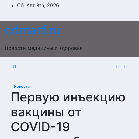
Перейти
Сб. Авг 8th, 2026
к
содержимому
cdmarf.ru
Новости медицины и здоровья
Новости
Первую инъекцию
вакцины от
COVID-19