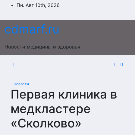
Перейти
Пн. Авг 10th, 2026
к
содержимому
cdmarf.ru
Новости медицины и здоровья
Новости
Первая клиника в
медкластере
«Сколково»