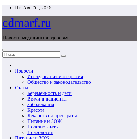
Перейти
Пт. Авг 7th, 2026
к
содержимому
cdmarf.ru
Новости медицины и здоровья
Новости
Исследования и открытия
Общество и законодательство
Статьи
Беременность и дети
Врачи и пациенты
Заболевания
Красота
Лекарства и препараты
Питание и ЗОЖ
Полезно знать
Психология
Питание и ЗОЖ