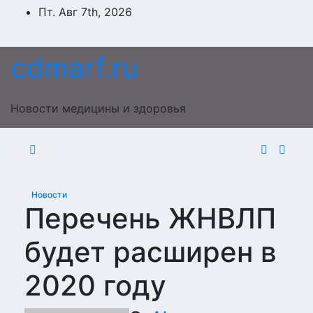
Перейти
Пт. Авг 7th, 2026
к
содержимому
cdmarf.ru
Новости медицины и здоровья
Новости
Перечень ЖНВЛП
будет расширен в
2020 году