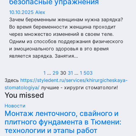
безопасные упражнения
10.10.2025
Alex
Зачем беременным женщинам нужна зарядка?
Во время беременности женщина проходит
через множество изменений в своем теле.
Одним из способов поддержания физического
и эмоционального здоровья в это время
является зарядка. Занятия…
Пагинация
1
…
29
30
31
…
1 503
Здесь
https://styledent.ru/services/khirurgicheskaya-
записей
stomatologiya/
лучшие - хирурги стоматологи!
You missed
Новости
Монтаж ленточного, свайного и
плитного фундамента в Тюмени:
технологии и этапы работ