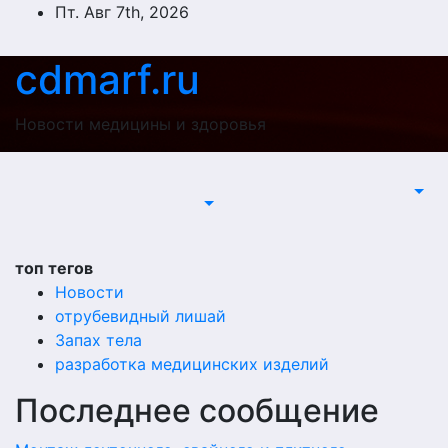
Перейти
Пт. Авг 7th, 2026
к
содержимому
cdmarf.ru
Новости медицины и здоровья
топ тегов
Новости
отрубевидный лишай
Запах тела
разработка медицинских изделий
Последнее сообщение