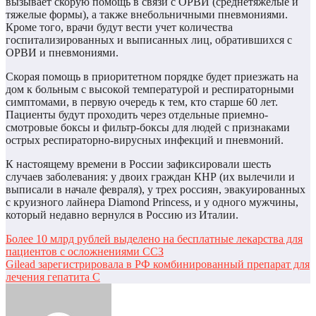
вызывает скорую помощь в связи с ОРВИ (среднетяжелые и
тяжелые формы), а также внебольничными пневмониями.
Кроме того, врачи будут вести учет количества
госпитализированных и выписанных лиц, обратившихся с
ОРВИ и пневмониями.
Скорая помощь в приоритетном порядке будет приезжать на
дом к больным с высокой температурой и респираторными
симптомами, в первую очередь к тем, кто старше 60 лет.
Пациенты будут проходить через отдельные приемно-
смотровые боксы и фильтр-боксы для людей с признаками
острых респираторно-вирусных инфекций и пневмоний.
К настоящему времени в России зафиксировали шесть
случаев заболевания: у двоих граждан КНР (их вылечили и
выписали в начале февраля), у трех россиян, эвакуированных
с круизного лайнера Diamond Princess, и у одного мужчины,
который недавно вернулся в Россию из Италии.
Навигация
Более 10 млрд рублей выделено на бесплатные лекарства для
пациентов с осложнениями ССЗ
по
Gilead зарегистрировала в РФ комбинированный препарат для
записям
лечения гепатита С