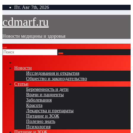
Перейти
Пт. Авг 7th, 2026
к
содержимому
cdmarf.ru
Новости медицины и здоровья
Новости
Исследования и открытия
Общество и законодательство
Статьи
Беременность и дети
Врачи и пациенты
Заболевания
Красота
Лекарства и препараты
Питание и ЗОЖ
Полезно знать
Психология
Питание и ЗОЖ