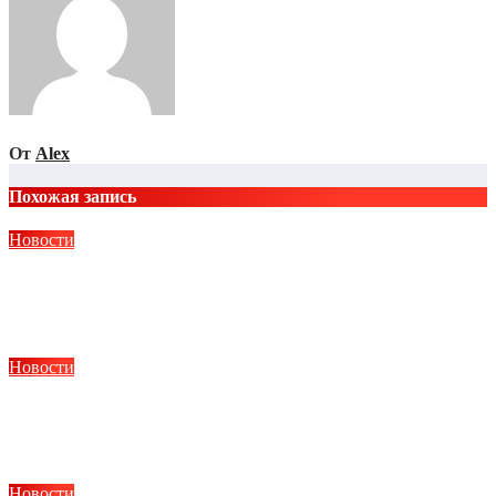
От
Alex
Похожая запись
Новости
Монтаж ленточного, свайного и плитного фундамента в
Тюмени: технологии и этапы работ
Авг 4, 2026
Alex
Новости
Протезирование конечностей: современные технологии,
этапы и реабилитация
Авг 4, 2026
Alex
Новости