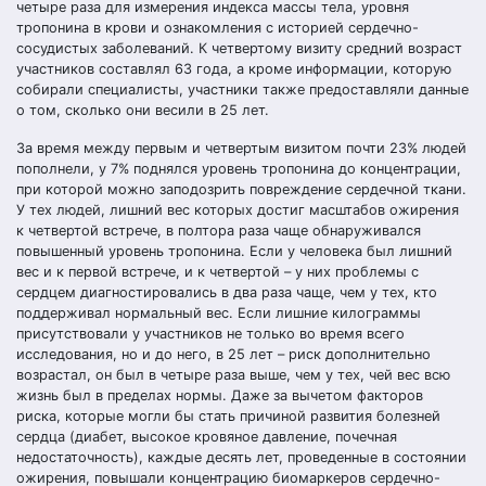
четыре раза для измерения индекса массы тела, уровня
тропонина в крови и ознакомления с историей сердечно-
сосудистых заболеваний. К четвертому визиту средний возраст
участников составлял 63 года, а кроме информации, которую
собирали специалисты, участники также предоставляли данные
о том, сколько они весили в 25 лет.
За время между первым и четвертым визитом почти 23% людей
пополнели, у 7% поднялся уровень тропонина до концентрации,
при которой можно заподозрить повреждение сердечной ткани.
У тех людей, лишний вес которых достиг масштабов ожирения
к четвертой встрече, в полтора раза чаще обнаруживался
повышенный уровень тропонина. Если у человека был лишний
вес и к первой встрече, и к четвертой – у них проблемы с
сердцем диагностировались в два раза чаще, чем у тех, кто
поддерживал нормальный вес. Если лишние килограммы
присутствовали у участников не только во время всего
исследования, но и до него, в 25 лет – риск дополнительно
возрастал, он был в четыре раза выше, чем у тех, чей вес всю
жизнь был в пределах нормы. Даже за вычетом факторов
риска, которые могли бы стать причиной развития болезней
сердца (диабет, высокое кровяное давление, почечная
недостаточность), каждые десять лет, проведенные в состоянии
ожирения, повышали концентрацию биомаркеров сердечно-