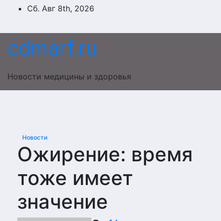
Перейти
Сб. Авг 8th, 2026
к
содержимому
cdmarf.ru
Новости медицины и здоровья
Новости
Ожирение: время
тоже имеет
значение