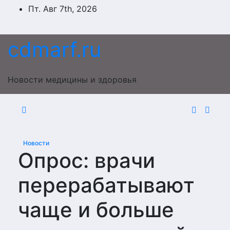
Перейти
Пт. Авг 7th, 2026
к
содержимому
cdmarf.ru
Новости медицины и здоровья
Новости
Опрос: врачи
перерабатывают
чаще и больше